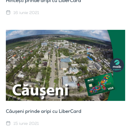
Hîncești prinde aripi cu LiberCard
16 iunie 2021
Căușeni prinde aripi cu LiberCard
15 iunie 2021