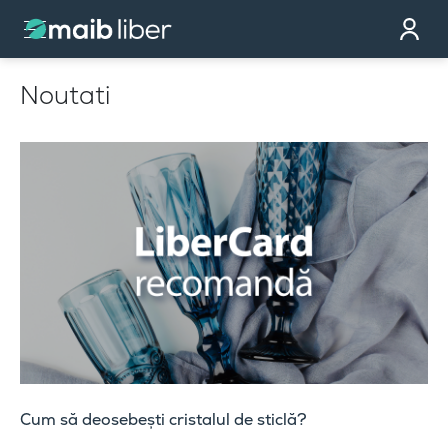
Contact
Devino partener
Noutati
Comandă cardul
Te sunăm noi
Cum să deosebești cristalul de sticlă?