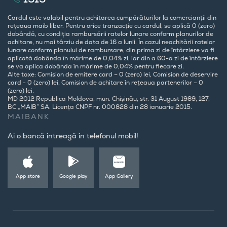
Cardul este valabil pentru achitarea cumpărăturilor la comercianții din
rețeaua maib liber. Pentru orice tranzacție cu cardul, se aplică 0 (zero)
dobândă, cu condiția rambursării ratelor lunare conform planurilor de
achitare, nu mai târziu de data de 16 a lunii. În cazul neachitării ratelor
lunare conform planului de rambursare, din prima zi de întârziere va fi
aplicată dobânda în mărime de 0,04% zi, iar din a 60-a zi de întârziere
se va aplica dobânda în mărime de 0,04% pentru fiecare zi.
Alte taxe: Comision de emitere card – 0 (zero) lei, Comision de deservire
card - 0 (zero) lei, Comision de achitare în rețeaua partenerilor – 0
(zero) lei.
MD 2012 Republica Moldova, mun. Chișinău, str. 31 August 1989, 127,
BC „MAIB” SA. Licența CNPF nr. 000828 din 28 ianuarie 2015.
MAIBANK
Ai o bancă întreagă în telefonul mobil!
App store
Google play
App Gallery