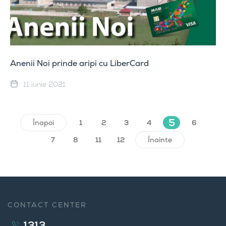
Anenii Noi prinde aripi cu LiberCard
11 iunie 2021
5
Înapoi
1
2
3
4
6
7
8
11
12
Înainte
CONTACT CENTER
1313