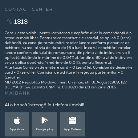
CONTACT CENTER
1313
Cardul este valabil pentru achitarea cumpărăturilor la comercianții din
rețeaua maib liber. Pentru orice tranzacție cu cardul, se aplică 0 (zero)
dobândă, cu condiția rambursării ratelor lunare conform planurilor de
achitare, nu mai târziu de data de 16 a lunii. În cazul neachitării ratelor
lunare conform planului de rambursare, din prima zi de întârziere va fi
aplicată dobânda în mărime de 0,04% zi, iar din a 60-a zi de întârziere
se va aplica dobânda în mărime de 0,04% pentru fiecare zi.
Alte taxe: Comision de emitere card – 0 (zero) lei, Comision de deservire
card - 0 (zero) lei, Comision de achitare în rețeaua partenerilor – 0
(zero) lei.
MD 2012 Republica Moldova, mun. Chișinău, str. 31 August 1989, 127,
BC „MAIB” SA. Licența CNPF nr. 000828 din 28 ianuarie 2015.
MAIBANK
Ai o bancă întreagă în telefonul mobil!
App store
Google play
App Gallery