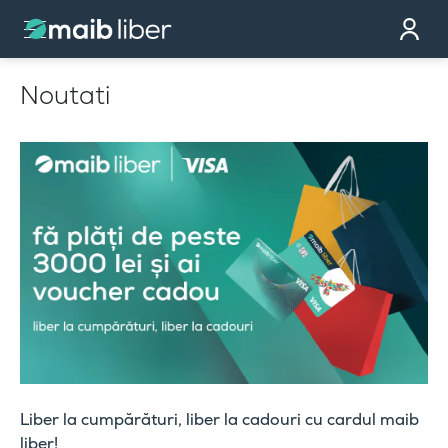
Contact
Devino partener
Noutati
Comandă cardul
Te sunăm noi
Liber la cumpărături, liber la cadouri cu cardul maib
liber!