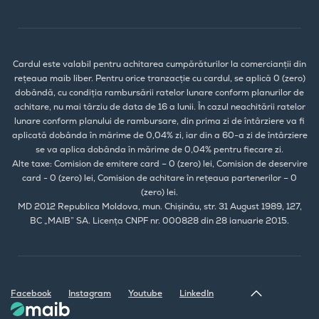
Cardul este valabil pentru achitarea cumpărăturilor la comercianții din
rețeaua maib liber. Pentru orice tranzacție cu cardul, se aplică 0 (zero)
dobândă, cu condiția rambursării ratelor lunare conform planurilor de
achitare, nu mai târziu de data de 16 a lunii. În cazul neachitării ratelor
lunare conform planului de rambursare, din prima zi de întârziere va fi
aplicată dobânda în mărime de 0,04% zi, iar din a 60-a zi de întârziere
se va aplica dobânda în mărime de 0,04% pentru fiecare zi.
Alte taxe: Comision de emitere card – 0 (zero) lei, Comision de deservire
card - 0 (zero) lei, Comision de achitare în rețeaua partenerilor – 0
(zero) lei.
MD 2012 Republica Moldova, mun. Chișinău, str. 31 August 1989, 127,
BC „MAIB” SA. Licența CNPF nr. 000828 din 28 ianuarie 2015.
Facebook
Instagram
Youtube
LinkedIn