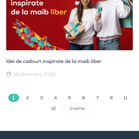
Idei de cadouri inspirate de la maib liber
16 decembrie 2022
1
2
3
4
5
6
7
8
11
12
Înainte