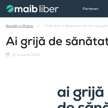
Parteneri
Noutăți și Promo
Maib liber a desemnat alți doi câștigăt
Ai grijă de sănăta
12 ianuarie 2023