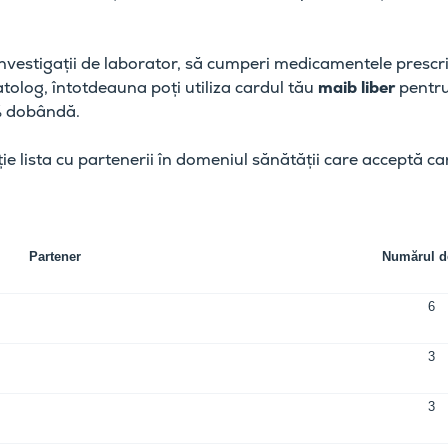
 investigații de laborator, să cumperi medicamentele prescr
tolog, întotdeauna poți utiliza cardul tău
maib liber
pentru 
% dobândă.
iție lista cu partenerii în domeniul sănătății care acceptă c
Partener
Numărul de
6
3
3