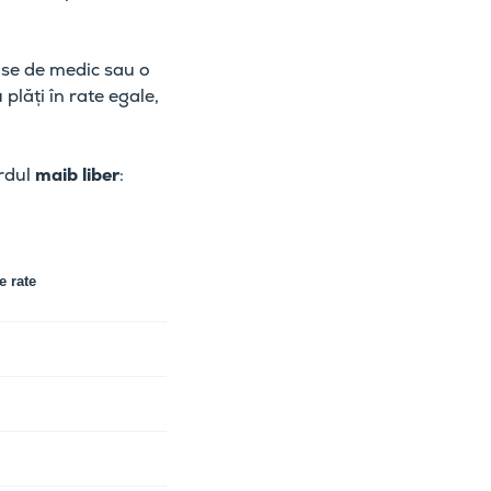
ise de medic sau o
plăți în rate egale,
ardul
maib liber
:
 rate