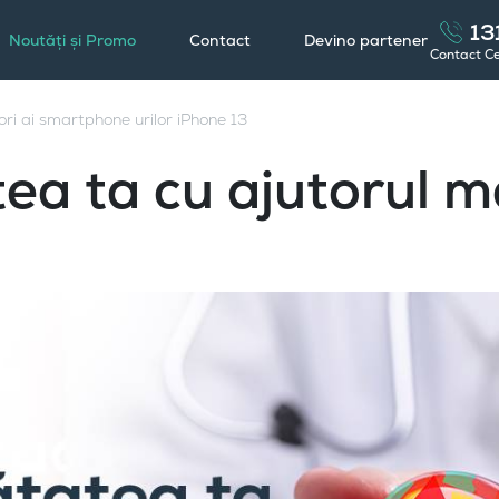
13
Noutăți și Promo
Contact
Devino partener
Contact C
ori ai smartphone urilor iPhone 13
tea ta cu ajutorul m