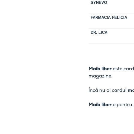
SYNEVO
FARMACIA FELICIA
DR. LICA
Maib liber
este card
magazine.
Încă nu ai cardul
ma
Maib liber
е pentru 