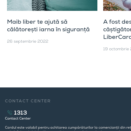
Maib liber te ajută să
A fost de
călătorești iarna în siguranță
câștigăto
LiberCar
26 septembrie 2022
19 octombrie
CONTACT CENTER
1313
Contact Center
Cardul este valabil pentru achitarea cumpărăturilor la comercianții din reț