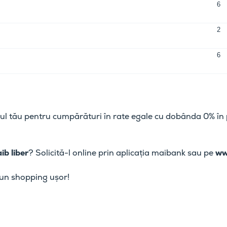
6
2
6
ul tău pentru cumpărături în rate egale cu dobânda 0% în
ib liber
? Solicită-l online prin aplicația maibank sau pe
ww
un shopping ușor!