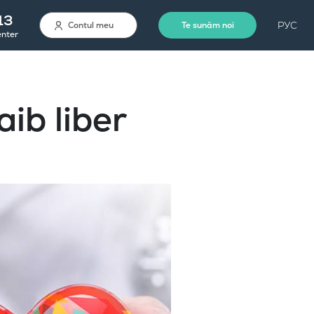
13
РУС
Contul meu
Te sunăm noi
enter
aib liber