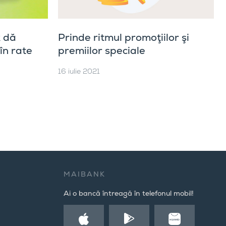
 dă
Prinde ritmul promoţiilor şi
în rate
premiilor speciale
16 iulie 2021
MAIBANK
Ai o bancă întreagă în telefonul mobil!