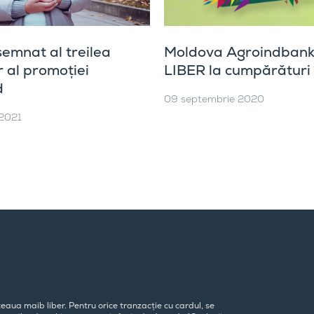
semnat al treilea
Moldova Agroindbank
r al promoției
LIBER la cumpărături 
d
09 septembrie 2020
 2021
eaua maib liber. Pentru orice tranzacție cu cardul, se