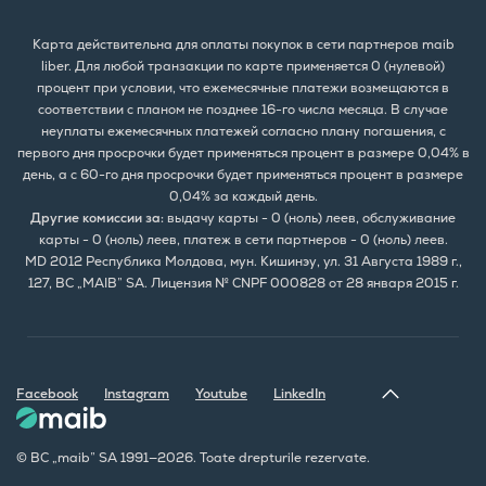
Карта действительна для оплаты покупок в сети партнеров maib
liber. Для любой транзакции по карте применяется 0 (нулевой)
процент при условии, что ежемесячные платежи возмещаются в
соответствии с планом не позднее 16-го числа месяца. В случае
неуплаты ежемесячных платежей согласно плану погашения, с
первого дня просрочки будет применяться процент в размере 0,04% в
день, а с 60-го дня просрочки будет применяться процент в размере
0,04% за каждый день.
Другие комиссии за:
выдачу карты - 0 (ноль) леев, обслуживание
карты - 0 (ноль) леев, платеж в сети партнеров - 0 (ноль) леев.
MD 2012 Республика Молдова, мун. Кишинэу, ул. 31 Августа 1989 г.,
127, BC „MAIB” SA. Лицензия № CNPF 000828 от 28 января 2015 г.
Facebook
Instagram
Youtube
LinkedIn
© BC „maib” SA 1991—2026. Toate drepturile rezervate.