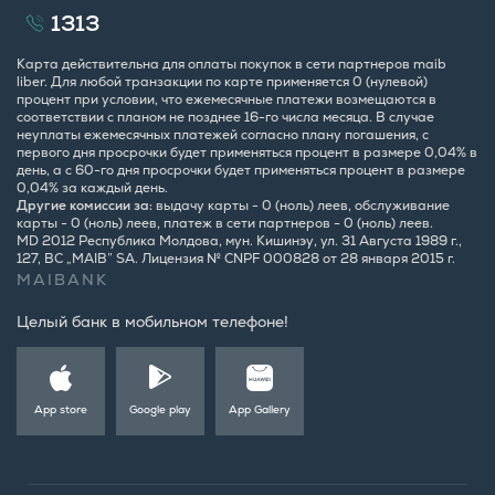
1313
Карта действительна для оплаты покупок в сети партнеров maib
liber. Для любой транзакции по карте применяется 0 (нулевой)
процент при условии, что ежемесячные платежи возмещаются в
соответствии с планом не позднее 16-го числа месяца. В случае
неуплаты ежемесячных платежей согласно плану погашения, с
первого дня просрочки будет применяться процент в размере 0,04% в
день, а с 60-го дня просрочки будет применяться процент в размере
0,04% за каждый день.
Другие комиссии за:
выдачу карты - 0 (ноль) леев, обслуживание
карты - 0 (ноль) леев, платеж в сети партнеров - 0 (ноль) леев.
MD 2012 Республика Молдова, мун. Кишинэу, ул. 31 Августа 1989 г.,
127, BC „MAIB” SA. Лицензия № CNPF 000828 от 28 января 2015 г.
MAIBANK
Целый банк в мобильном телефоне!
App store
Google play
App Gallery