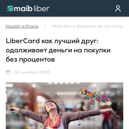
Контакт
стать клиентом
Noutăți și Promo
Maib liber a desemnat alți doi câștigăto
Закажи карту
Мы тебе перезвоним
LiberCard как лучший друг:
одалживает деньги на покупки
без процентов
09 сентября 2020