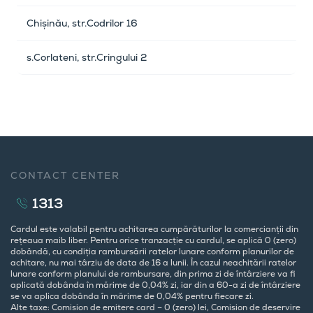
Chișinău, str.Codrilor 16
s.Corlateni, str.Cringului 2
CONTACT CENTER
1313
Cardul este valabil pentru achitarea cumpărăturilor la comercianții din
rețeaua maib liber. Pentru orice tranzacție cu cardul, se aplică 0 (zero)
dobândă, cu condiția rambursării ratelor lunare conform planurilor de
achitare, nu mai târziu de data de 16 a lunii. În cazul neachitării ratelor
lunare conform planului de rambursare, din prima zi de întârziere va fi
aplicată dobânda în mărime de 0,04% zi, iar din a 60-a zi de întârziere
se va aplica dobânda în mărime de 0,04% pentru fiecare zi.
Alte taxe: Comision de emitere card – 0 (zero) lei, Comision de deservire