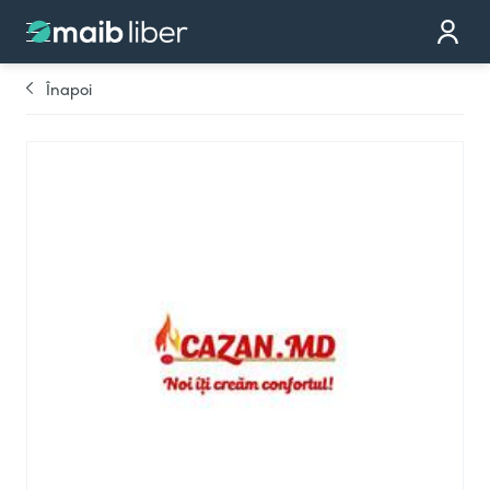
Contact
Devino partener
Înapoi
Comandă cardul
Te sunăm noi