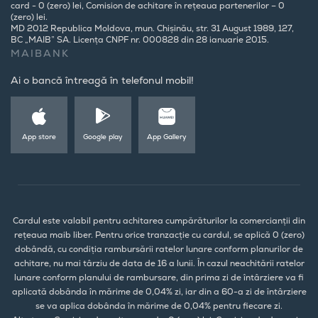
card - 0 (zero) lei, Comision de achitare în rețeaua partenerilor – 0
(zero) lei.
MD 2012 Republica Moldova, mun. Chișinău, str. 31 August 1989, 127,
BC „MAIB” SA. Licența CNPF nr. 000828 din 28 ianuarie 2015.
MAIBANK
Ai o bancă întreagă în telefonul mobil!
App store
Google play
App Gallery
Cardul este valabil pentru achitarea cumpărăturilor la comercianții din
rețeaua maib liber. Pentru orice tranzacție cu cardul, se aplică 0 (zero)
dobândă, cu condiția rambursării ratelor lunare conform planurilor de
achitare, nu mai târziu de data de 16 a lunii. În cazul neachitării ratelor
lunare conform planului de rambursare, din prima zi de întârziere va fi
aplicată dobânda în mărime de 0,04% zi, iar din a 60-a zi de întârziere
se va aplica dobânda în mărime de 0,04% pentru fiecare zi.