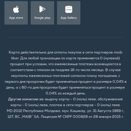
App store
Google play
App Gallery
Карта действительна для оплаты покупок в сети партнеров maib
liber. Для любой транзакции по карте применяется 0 (нулевой)
процент при условии, что ежемесячные платежи возмещаются в
соответствии с планом не позднее 16-го числа месяца. В случае
неуплаты ежемесячных платежей согласно плану погашения, с
первого дня просрочки будет применяться процент в размере 0,04% в
день, а с 60-го дня просрочки будет применяться процент в размере
0,04% за каждый день.
Другие комиссии за:
выдачу карты - 0 (ноль) леев, обслуживание
карты - 0 (ноль) леев, платеж в сети партнеров - 0 (ноль) леев.
MD 2012 Республика Молдова, мун. Кишинэу, ул. 31 Августа 1989 г.,
127, BC „MAIB” SA. Лицензия № CNPF 000828 от 28 января 2015 г.