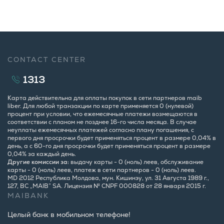
CONTACT CENTER
1313
Карта действительна для оплаты покупок в сети партнеров maib
liber. Для любой транзакции по карте применяется 0 (нулевой)
процент при условии, что ежемесячные платежи возмещаются в
соответствии с планом не позднее 16-го числа месяца. В случае
неуплаты ежемесячных платежей согласно плану погашения, с
первого дня просрочки будет применяться процент в размере 0,04% в
день, а с 60-го дня просрочки будет применяться процент в размере
0,04% за каждый день.
Другие комиссии за:
выдачу карты - 0 (ноль) леев, обслуживание
карты - 0 (ноль) леев, платеж в сети партнеров - 0 (ноль) леев.
MD 2012 Республика Молдова, мун. Кишинэу, ул. 31 Августа 1989 г.,
127, BC „MAIB” SA. Лицензия № CNPF 000828 от 28 января 2015 г.
MAIBANK
Целый банк в мобильном телефоне!