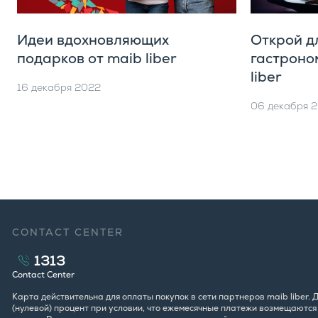
Идеи вдохновляющих
Открой д
подарков от maib liber
гастроно
liber
16 декабря 2022
06 декабря 
CONTACT CENTER
1313
Contact Center
Карта действительна для оплаты покупок в сети партнеров maib liber.
(нулевой) процент при условии, что ежемесячные платежи возмещаются в