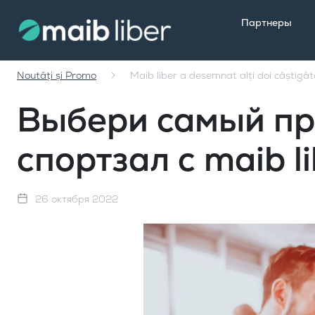
Партнеры
Noutăți și Promo
Maib liber a desemnat alți doi câștigăt
Выбери самый пр
спортзал с maib l
26 октября 2022