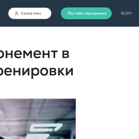
ROM
Contul meu
Мы тебе перезвоним
онемент в
тренировки