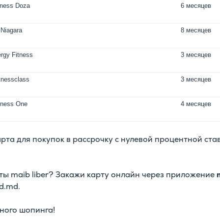
tness Doza
6 месяцев
Niagara
8 месяцев
rgy Fitness
3 месяцев
tnessclass
3 месяцев
tness One
4 месяцев
арта для покупок в рассрочку с нулевой процентной ста
рты maib liber? Закажи карту онлайн через приложение
d.md.
ного шопинга!