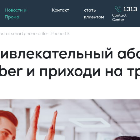
1313
Новости и
Контакт
стать
Contact
Промо
клиентом
Center
ori ai smartphone urilor iPhone 13
ивлекательный аб
iber и приходи на 