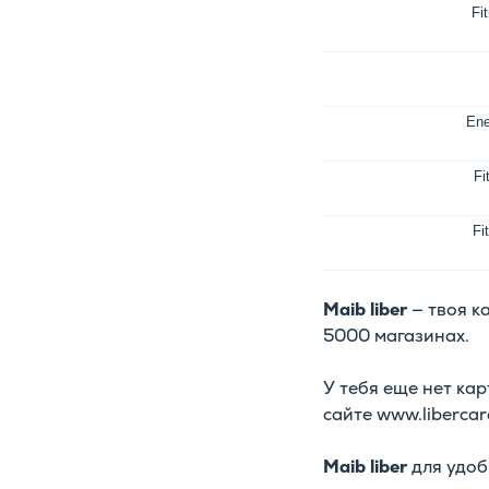
Fi
Ene
Fi
Fi
Maib liber
— твоя к
5000 магазинах.
У тебя еще нет ка
сайте www.libercar
Maib liber
для удоб