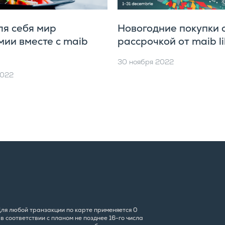
ля себя мир
Новогодние покупки 
мии вместе с maib
рассрочкой от maib l
30 ноября 2022
2022
 Для любой транзакции по карте применяется 0
 соответствии с планом не позднее 16-го числа