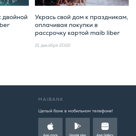
с двойной
Укрась свой дом к праздникам,
iber
оплачивая покупки в
рассрочку картой maib liber
21 декабря 2022
MAIBANK
Целый банк в мобильном телефоне!
App store
Google play
App Gallery