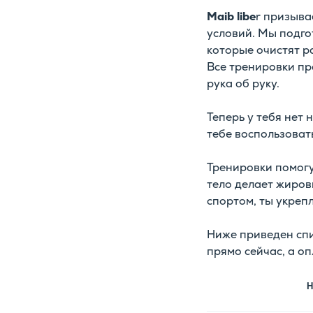
Maib libe
r призыва
условий. Мы подго
которые очистят р
Все тренировки пр
рука об руку.
Теперь у тебя нет
тебе воспользоват
Тренировки помогу
тело делает жиров
спортом, ты укреп
Ниже приведен спи
прямо сейчас, а оп
Н