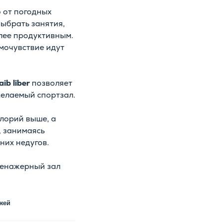
 от погодных
выбрать занятия,
олее продуктивным.
мочувствие идут
ib liber
позволяет
желаемый спортзал.
алорий выше, а
, занимаясь
них недугов.
ренажерный зал
жей