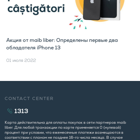
Акция от maib liber: Определены первые два
обладателя iPhone 13
01 июля 2022
CONTACT CENTER
1313
Карта действительна для оплаты покупок в сети партнеров maib
liber. Для любой транзакции по карте применяется 0 (нулевой)
процент при условии, что ежемесячные платежи возмещаются в
соответствии с планом не позднее 16-го числа месяца. В случае