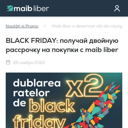
Контакт
стать клиентом
Noutăți și Promo
Maib liber a desemnat alți doi câștigăto
Закажи карту
Мы тебе перезвоним
BLACK FRIDAY: получай двойную
рассрочку на покупки с maib liber
25 ноября 2022