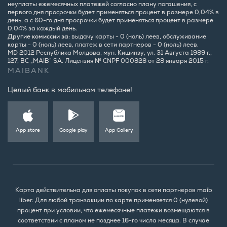
неуплаты ежемесячных платежей согласно плану погашения, с
первого дня просрочки будет применяться процент в размере 0,04% в
день, а с 60-го дня просрочки будет применяться процент в размере
0,04% за каждый день.
Другие комиссии за:
выдачу карты - 0 (ноль) леев, обслуживание
карты - 0 (ноль) леев, платеж в сети партнеров - 0 (ноль) леев.
MD 2012 Республика Молдова, мун. Кишинэу, ул. 31 Августа 1989 г.,
127, BC „MAIB” SA. Лицензия № CNPF 000828 от 28 января 2015 г.
MAIBANK
Целый банк в мобильном телефоне!
App store
Google play
App Gallery
Карта действительна для оплаты покупок в сети партнеров maib
liber. Для любой транзакции по карте применяется 0 (нулевой)
процент при условии, что ежемесячные платежи возмещаются в
соответствии с планом не позднее 16-го числа месяца. В случае