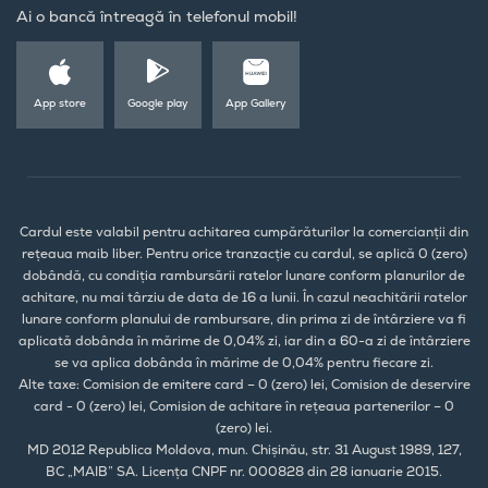
Ai o bancă întreagă în telefonul mobil!
App store
Google play
App Gallery
Cardul este valabil pentru achitarea cumpărăturilor la comercianții din
rețeaua maib liber. Pentru orice tranzacție cu cardul, se aplică 0 (zero)
dobândă, cu condiția rambursării ratelor lunare conform planurilor de
achitare, nu mai târziu de data de 16 a lunii. În cazul neachitării ratelor
lunare conform planului de rambursare, din prima zi de întârziere va fi
aplicată dobânda în mărime de 0,04% zi, iar din a 60-a zi de întârziere
se va aplica dobânda în mărime de 0,04% pentru fiecare zi.
Alte taxe: Comision de emitere card – 0 (zero) lei, Comision de deservire
card - 0 (zero) lei, Comision de achitare în rețeaua partenerilor – 0
(zero) lei.
MD 2012 Republica Moldova, mun. Chișinău, str. 31 August 1989, 127,
BC „MAIB” SA. Licența CNPF nr. 000828 din 28 ianuarie 2015.