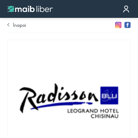
Contact
Devino partener
Înapoi
Comandă cardul
Te sunăm noi