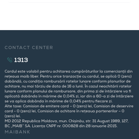
CONTACT CENTER
1313
Cardul este valabil pentru achitarea cumpărăturilor la comercianții din
rețeaua maib liber. Pentru orice tranzacție cu cardul, se aplică 0 (zero)
dobândă, cu condiția rambursării ratelor lunare conform planurilor de
achitare, nu mai târziu de data de 16 a lunii. În cazul neachitării ratelor
lunare conform planului de rambursare, din prima zi de întârziere va fi
aplicată dobânda în mărime de 0,04% zi, iar din a 60-a zi de întârziere
se va aplica dobânda în mărime de 0,04% pentru fiecare zi.
Alte taxe: Comision de emitere card – 0 (zero) lei, Comision de deservire
card - 0 (zero) lei, Comision de achitare în rețeaua partenerilor – 0
(zero) lei.
MD 2012 Republica Moldova, mun. Chișinău, str. 31 August 1989, 127,
BC „MAIB” SA. Licența CNPF nr. 000828 din 28 ianuarie 2015.
MAIBANK