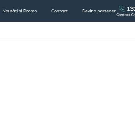
13
Noutăți și Promo
Contact
Devino partener
Contact C