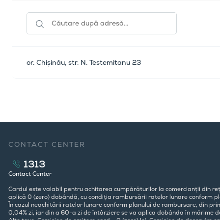
or. Chișinău, str. N. Testemitanu 23
CONTACT CENTER
1313
Contact Center
Cardul este valabil pentru achitarea cumpărăturilor la comercianții din reț
aplică 0 (zero) dobândă, cu condiția rambursării ratelor lunare conform pla
În cazul neachitării ratelor lunare conform planului de rambursare, din pr
0,04% zi, iar din a 60-a zi de întârziere se va aplica dobânda în mărime d