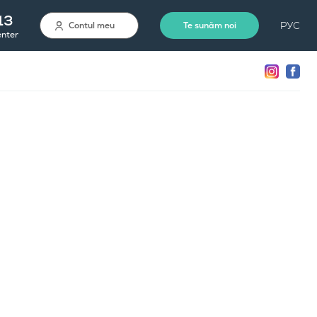
13
РУС
Contul meu
Te sunăm noi
enter