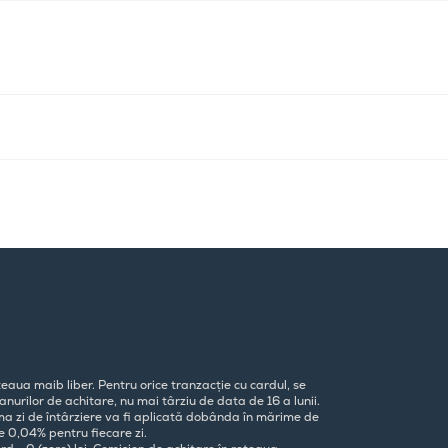
eaua maib liber. Pentru orice tranzacție cu cardul, se
nurilor de achitare, nu mai târziu de data de 16 a lunii.
ima zi de întârziere va fi aplicată dobânda în mărime de
e 0,04% pentru fiecare zi.