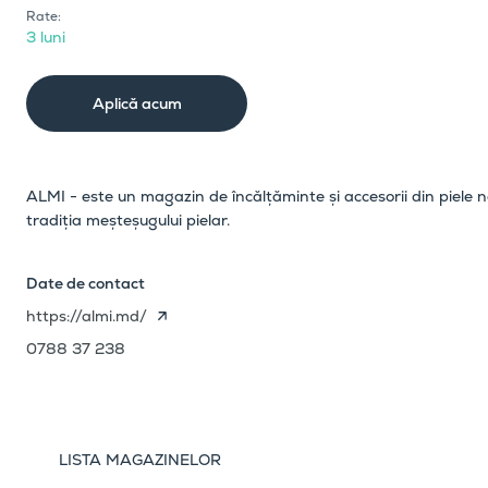
Rate:
3 luni
Aplică acum
ALMI - este un magazin de încălțăminte și accesorii din piele na
tradiția meșteșugului pielar.
Date de contact
https://almi.md/
0788 37 238
LISTA MAGAZINELOR