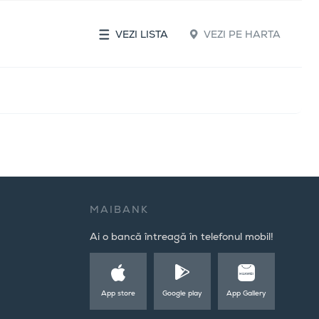
VEZI LISTA
VEZI PE HARTA
MAIBANK
Ai o bancă întreagă în telefonul mobil!
App store
Google play
App Gallery