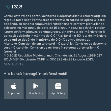
1313
Cardul este valabil pentru achitarea cumpărăturilor la comercianții din
rețeaua maib liber. Pentru orice tranzacție cu cardul, se aplică 0 (zero)
dobândă, cu condiția rambursării ratelor lunare conform planurilor de
achitare, nu mai târziu de data de 16 a lunii. În cazul neachitării ratelor
lunare conform planului de rambursare, din prima zi de întârziere va fi
aplicată dobânda în mărime de 0,04% zi, iar din a 60-a zi de întârziere
se va aplica dobânda în mărime de 0,04% pentru fiecare zi.
Alte taxe: Comision de emitere card – 0 (zero) lei, Comision de deservire
card - 0 (zero) lei, Comision de achitare în rețeaua partenerilor – 0
(zero) lei.
MD 2012 Republica Moldova, mun. Chișinău, str. 31 August 1989, 127,
BC „MAIB” SA. Licența CNPF nr. 000828 din 28 ianuarie 2015.
MAIBANK
Ai o bancă întreagă în telefonul mobil!
App store
Google play
App Gallery