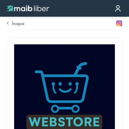
Contact
Devino partener
Înapoi
Comandă cardul
Te sunăm noi