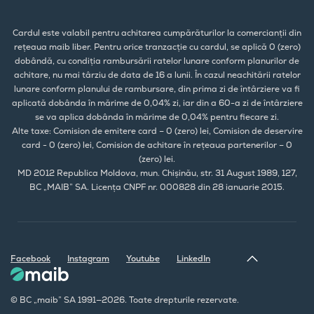
Cardul este valabil pentru achitarea cumpărăturilor la comercianții din
rețeaua maib liber. Pentru orice tranzacție cu cardul, se aplică 0 (zero)
dobândă, cu condiția rambursării ratelor lunare conform planurilor de
achitare, nu mai târziu de data de 16 a lunii. În cazul neachitării ratelor
lunare conform planului de rambursare, din prima zi de întârziere va fi
aplicată dobânda în mărime de 0,04% zi, iar din a 60-a zi de întârziere
se va aplica dobânda în mărime de 0,04% pentru fiecare zi.
Alte taxe: Comision de emitere card – 0 (zero) lei, Comision de deservire
card - 0 (zero) lei, Comision de achitare în rețeaua partenerilor – 0
(zero) lei.
MD 2012 Republica Moldova, mun. Chișinău, str. 31 August 1989, 127,
BC „MAIB” SA. Licența CNPF nr. 000828 din 28 ianuarie 2015.
Facebook
Instagram
Youtube
LinkedIn
© BC „maib” SA 1991—2026. Toate drepturile rezervate.