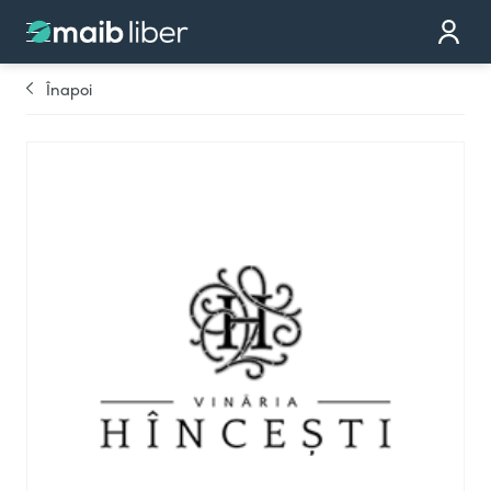
Contact
Devino partener
Înapoi
Comandă cardul
Te sunăm noi