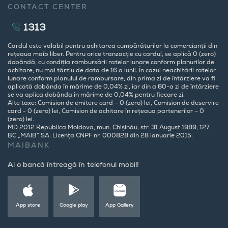
CONTACT CENTER
1313
Cardul este valabil pentru achitarea cumpărăturilor la comercianții din
rețeaua maib liber. Pentru orice tranzacție cu cardul, se aplică 0 (zero)
dobândă, cu condiția rambursării ratelor lunare conform planurilor de
achitare, nu mai târziu de data de 16 a lunii. În cazul neachitării ratelor
lunare conform planului de rambursare, din prima zi de întârziere va fi
aplicată dobânda în mărime de 0,04% zi, iar din a 60-a zi de întârziere
se va aplica dobânda în mărime de 0,04% pentru fiecare zi.
Alte taxe: Comision de emitere card – 0 (zero) lei, Comision de deservire
card - 0 (zero) lei, Comision de achitare în rețeaua partenerilor – 0
(zero) lei.
MD 2012 Republica Moldova, mun. Chișinău, str. 31 August 1989, 127,
BC „MAIB” SA. Licența CNPF nr. 000828 din 28 ianuarie 2015.
MAIBANK
Ai o bancă întreagă în telefonul mobil!
App store
Google play
App Gallery