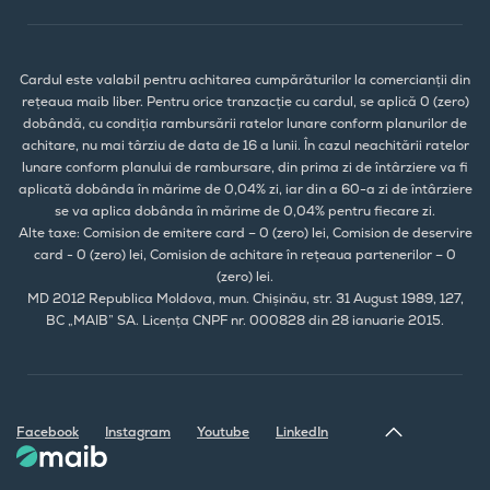
Cardul este valabil pentru achitarea cumpărăturilor la comercianții din
rețeaua maib liber. Pentru orice tranzacție cu cardul, se aplică 0 (zero)
dobândă, cu condiția rambursării ratelor lunare conform planurilor de
achitare, nu mai târziu de data de 16 a lunii. În cazul neachitării ratelor
lunare conform planului de rambursare, din prima zi de întârziere va fi
aplicată dobânda în mărime de 0,04% zi, iar din a 60-a zi de întârziere
se va aplica dobânda în mărime de 0,04% pentru fiecare zi.
Alte taxe: Comision de emitere card – 0 (zero) lei, Comision de deservire
card - 0 (zero) lei, Comision de achitare în rețeaua partenerilor – 0
(zero) lei.
MD 2012 Republica Moldova, mun. Chișinău, str. 31 August 1989, 127,
BC „MAIB” SA. Licența CNPF nr. 000828 din 28 ianuarie 2015.
Facebook
Instagram
Youtube
LinkedIn