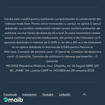
Cardul este valabil pentru achitarea cumpărăturilor la comercianții din
rețeaua maib liber. Pentru orice tranzacție cu cardul, se aplică 0 (zero)
dobândă, cu condiția rambursării ratelor lunare conform planurilor de
achitare, nu mai târziu de data de 16 a lunii. În cazul neachitării ratelor
lunare conform planului de rambursare, din prima zi de întârziere va fi
aplicată dobânda în mărime de 0,04% zi, iar din a 60-a zi de întârziere
se va aplica dobânda în mărime de 0,04% pentru fiecare zi.
Alte taxe: Comision de emitere card – 0 (zero) lei, Comision de deservire
card - 0 (zero) lei, Comision de achitare în rețeaua partenerilor – 0
(zero) lei.
MD 2012 Republica Moldova, mun. Chișinău, str. 31 August 1989, 127,
BC „MAIB” SA. Licența CNPF nr. 000828 din 28 ianuarie 2015.
Facebook
Instagram
Youtube
LinkedIn