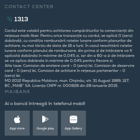
CONTACT CENTER
1313
Cardul este valabil pentru achitarea cumpărăturilor la comercianții din
rețeaua maib liber. Pentru orice tranzacție cu cardul, se aplică 0 (zero)
dobândă, cu condiția rambursării ratelor lunare conform planurilor de
achitare, nu mai târziu de data de 16 a lunii. În cazul neachitării ratelor
lunare conform planului de rambursare, din prima zi de întârziere va fi
aplicată dobânda în mărime de 0,04% zi, iar din a 60-a zi de întârziere
se va aplica dobânda în mărime de 0,04% pentru fiecare zi.
Alte taxe: Comision de emitere card – 0 (zero) lei, Comision de deservire
card - 0 (zero) lei, Comision de achitare în rețeaua partenerilor – 0
(zero) lei.
MD 2012 Republica Moldova, mun. Chișinău, str. 31 August 1989, 127,
BC „MAIB” SA. Licența CNPF nr. 000828 din 28 ianuarie 2015.
MAIBANK
Ai o bancă întreagă în telefonul mobil!
App store
Google play
App Gallery