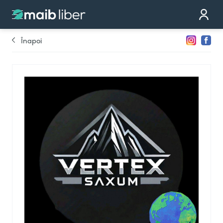
Contact
Devino partener
Înapoi
Comandă cardul
Te sunăm noi