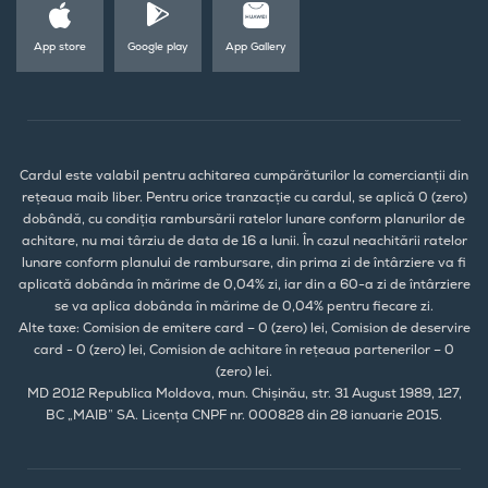
App store
Google play
App Gallery
Cardul este valabil pentru achitarea cumpărăturilor la comercianții din
rețeaua maib liber. Pentru orice tranzacție cu cardul, se aplică 0 (zero)
dobândă, cu condiția rambursării ratelor lunare conform planurilor de
achitare, nu mai târziu de data de 16 a lunii. În cazul neachitării ratelor
lunare conform planului de rambursare, din prima zi de întârziere va fi
aplicată dobânda în mărime de 0,04% zi, iar din a 60-a zi de întârziere
se va aplica dobânda în mărime de 0,04% pentru fiecare zi.
Alte taxe: Comision de emitere card – 0 (zero) lei, Comision de deservire
card - 0 (zero) lei, Comision de achitare în rețeaua partenerilor – 0
(zero) lei.
MD 2012 Republica Moldova, mun. Chișinău, str. 31 August 1989, 127,
BC „MAIB” SA. Licența CNPF nr. 000828 din 28 ianuarie 2015.