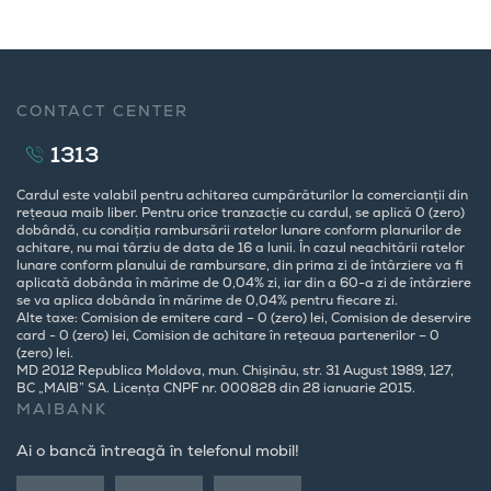
CONTACT CENTER
1313
Cardul este valabil pentru achitarea cumpărăturilor la comercianții din
rețeaua maib liber. Pentru orice tranzacție cu cardul, se aplică 0 (zero)
dobândă, cu condiția rambursării ratelor lunare conform planurilor de
achitare, nu mai târziu de data de 16 a lunii. În cazul neachitării ratelor
lunare conform planului de rambursare, din prima zi de întârziere va fi
aplicată dobânda în mărime de 0,04% zi, iar din a 60-a zi de întârziere
se va aplica dobânda în mărime de 0,04% pentru fiecare zi.
Alte taxe: Comision de emitere card – 0 (zero) lei, Comision de deservire
card - 0 (zero) lei, Comision de achitare în rețeaua partenerilor – 0
(zero) lei.
MD 2012 Republica Moldova, mun. Chișinău, str. 31 August 1989, 127,
BC „MAIB” SA. Licența CNPF nr. 000828 din 28 ianuarie 2015.
MAIBANK
Ai o bancă întreagă în telefonul mobil!