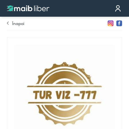
Contact
Devino partener
Înapoi
Comandă cardul
Te sunăm noi