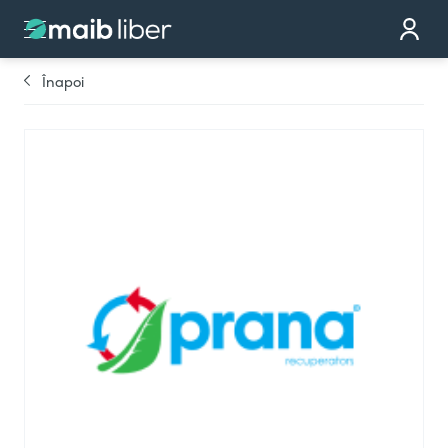
Contact
Devino partener
Înapoi
Comandă cardul
Te sunăm noi