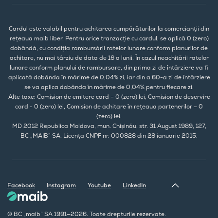
Cardul este valabil pentru achitarea cumpărăturilor la comercianții din
rețeaua maib liber. Pentru orice tranzacție cu cardul, se aplică 0 (zero)
dobândă, cu condiția rambursării ratelor lunare conform planurilor de
achitare, nu mai târziu de data de 16 a lunii. În cazul neachitării ratelor
lunare conform planului de rambursare, din prima zi de întârziere va fi
aplicată dobânda în mărime de 0,04% zi, iar din a 60-a zi de întârziere
se va aplica dobânda în mărime de 0,04% pentru fiecare zi.
Alte taxe: Comision de emitere card – 0 (zero) lei, Comision de deservire
card - 0 (zero) lei, Comision de achitare în rețeaua partenerilor – 0
(zero) lei.
MD 2012 Republica Moldova, mun. Chișinău, str. 31 August 1989, 127,
BC „MAIB” SA. Licența CNPF nr. 000828 din 28 ianuarie 2015.
Facebook
Instagram
Youtube
LinkedIn
© BC „maib” SA 1991—2026. Toate drepturile rezervate.