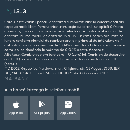
1313
Cardul este valabil pentru achitarea cumpărăturilor la comercianții din
rețeaua maib liber. Pentru orice tranzacție cu cardul, se aplică 0 (zero)
dobândă, cu condiția rambursării ratelor lunare conform planurilor de
achitare, nu mai târziu de data de 16 a lunii. În cazul neachitării ratelor
lunare conform planului de rambursare, din prima zi de întârziere va fi
aplicată dobânda în mărime de 0,04% zi, iar din a 60-a zi de întârziere
se va aplica dobânda în mărime de 0,04% pentru fiecare zi.
Alte taxe: Comision de emitere card – 0 (zero) lei, Comision de deservire
card - 0 (zero) lei, Comision de achitare în rețeaua partenerilor – 0
(zero) lei.
MD 2012 Republica Moldova, mun. Chișinău, str. 31 August 1989, 127,
BC „MAIB” SA. Licența CNPF nr. 000828 din 28 ianuarie 2015.
MAIBANK
Ai o bancă întreagă în telefonul mobil!
App store
Google play
App Gallery