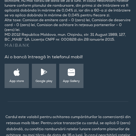
achitare, nu mai târziu de data de 16 a lunii. În cazul neachitării ratelor
lunare conform planului de rambursare, din prima zi de întârziere va fi
aplicată dobânda în mărime de 0,04% zi, iar din a 60-a zi de întârziere
se va aplica dobânda în mărime de 0,04% pentru fiecare zi.
Alte taxe: Comision de emitere card – 0 (zero) lei, Comision de deservire
card - 0 (zero) lei, Comision de achitare în rețeaua partenerilor – 0
(zero) lei.
MD 2012 Republica Moldova, mun. Chișinău, str. 31 August 1989, 127,
BC „MAIB” SA. Licența CNPF nr. 000828 din 28 ianuarie 2015.
MAIBANK
Ai o bancă întreagă în telefonul mobil!
App store
Google play
App Gallery
Cardul este valabil pentru achitarea cumpărăturilor la comercianții din
rețeaua maib liber. Pentru orice tranzacție cu cardul, se aplică 0 (zero)
dobândă, cu condiția rambursării ratelor lunare conform planurilor de
achitare, nu mai târziu de data de 16 a lunii. În cazul neachitării ratelor