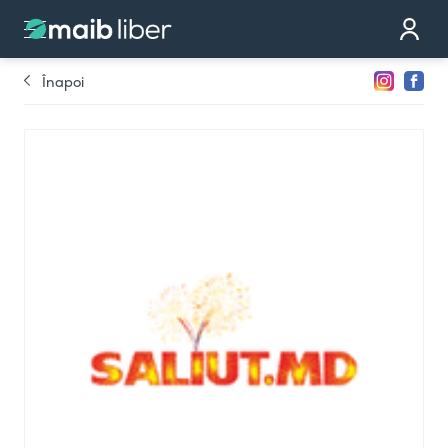
Contact
Devino partener
Înapoi
Comandă cardul
Te sunăm noi