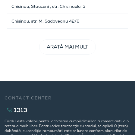
Chisinau, Stauceni , str. Chisinaului 5
Chisinau, str. M. Sadoveanu 42/6
ARATĂ MAI MULT
CONTACT CENTER
1313
Cardul este valabil pentru achitarea cumpărăturilor la comercianții din
rețeaua maib liber. Pentru orice tranzacție cu cardul, se aplică 0 (zero)
dobândă, cu condiția rambursării ratelor lunare conform planurilor de