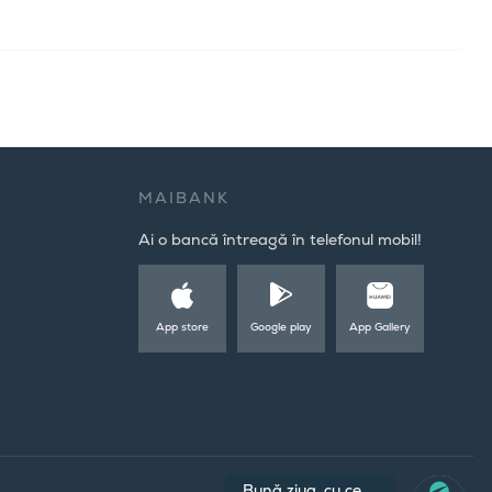
MAIBANK
Ai o bancă întreagă în telefonul mobil!
App store
Google play
App Gallery