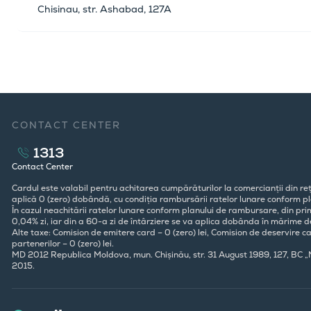
Chisinau, str. Ashabad, 127A
CONTACT CENTER
1313
Contact Center
Cardul este valabil pentru achitarea cumpărăturilor la comercianții din reț
aplică 0 (zero) dobândă, cu condiția rambursării ratelor lunare conform pla
În cazul neachitării ratelor lunare conform planului de rambursare, din pr
0,04% zi, iar din a 60-a zi de întârziere se va aplica dobânda în mărime d
Alte taxe: Comision de emitere card – 0 (zero) lei, Comision de deservire ca
partenerilor – 0 (zero) lei.
MD 2012 Republica Moldova, mun. Chișinău, str. 31 August 1989, 127, BC 
2015.