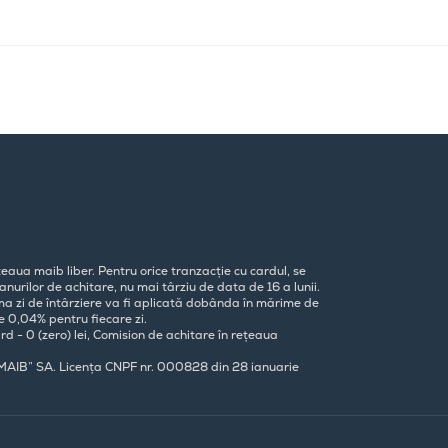
eaua maib liber. Pentru orice tranzacție cu cardul, se
nurilor de achitare, nu mai târziu de data de 16 a lunii.
ima zi de întârziere va fi aplicată dobânda în mărime de
e 0,04% pentru fiecare zi.
rd - 0 (zero) lei, Comision de achitare în rețeaua
„MAIB” SA. Licența CNPF nr. 000828 din 28 ianuarie