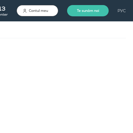
13
РУС
Contul meu
Te sunăm noi
enter