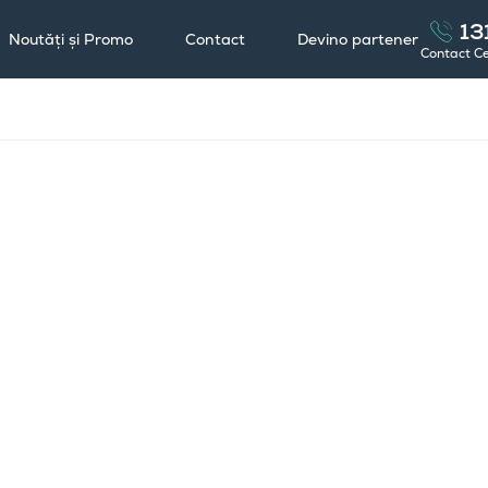
13
Noutăți și Promo
Contact
Devino partener
Contact C