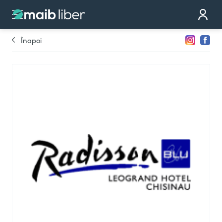
Contact
Devino partener
Înapoi
Comandă cardul
Te sunăm noi