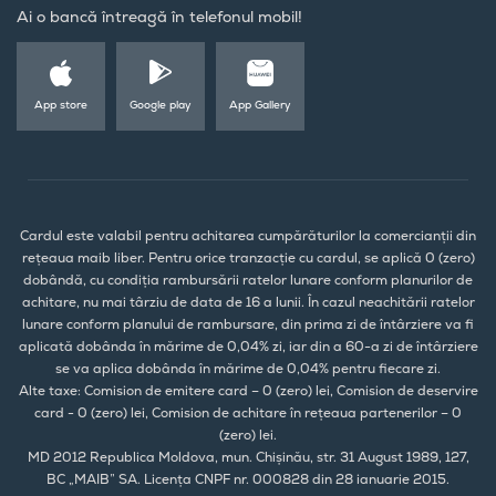
Ai o bancă întreagă în telefonul mobil!
App store
Google play
App Gallery
Cardul este valabil pentru achitarea cumpărăturilor la comercianții din
rețeaua maib liber. Pentru orice tranzacție cu cardul, se aplică 0 (zero)
dobândă, cu condiția rambursării ratelor lunare conform planurilor de
achitare, nu mai târziu de data de 16 a lunii. În cazul neachitării ratelor
lunare conform planului de rambursare, din prima zi de întârziere va fi
aplicată dobânda în mărime de 0,04% zi, iar din a 60-a zi de întârziere
se va aplica dobânda în mărime de 0,04% pentru fiecare zi.
Alte taxe: Comision de emitere card – 0 (zero) lei, Comision de deservire
card - 0 (zero) lei, Comision de achitare în rețeaua partenerilor – 0
(zero) lei.
MD 2012 Republica Moldova, mun. Chișinău, str. 31 August 1989, 127,
BC „MAIB” SA. Licența CNPF nr. 000828 din 28 ianuarie 2015.