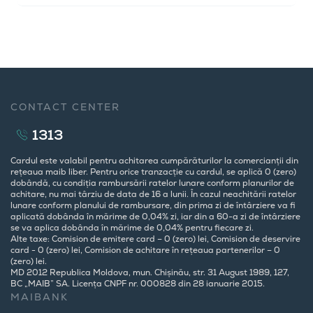
CONTACT CENTER
1313
Cardul este valabil pentru achitarea cumpărăturilor la comercianții din
rețeaua maib liber. Pentru orice tranzacție cu cardul, se aplică 0 (zero)
dobândă, cu condiția rambursării ratelor lunare conform planurilor de
achitare, nu mai târziu de data de 16 a lunii. În cazul neachitării ratelor
lunare conform planului de rambursare, din prima zi de întârziere va fi
aplicată dobânda în mărime de 0,04% zi, iar din a 60-a zi de întârziere
se va aplica dobânda în mărime de 0,04% pentru fiecare zi.
Alte taxe: Comision de emitere card – 0 (zero) lei, Comision de deservire
card - 0 (zero) lei, Comision de achitare în rețeaua partenerilor – 0
(zero) lei.
MD 2012 Republica Moldova, mun. Chișinău, str. 31 August 1989, 127,
BC „MAIB” SA. Licența CNPF nr. 000828 din 28 ianuarie 2015.
MAIBANK