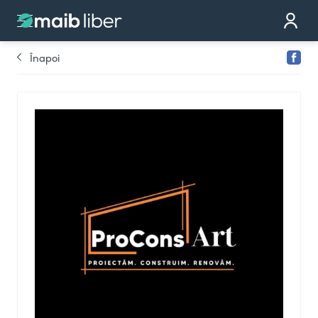
Contact
Devino partener
Înapoi
Comandă cardul
Te sunăm noi