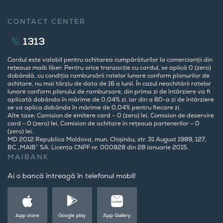
CONTACT CENTER
1313
Cardul este valabil pentru achitarea cumpărăturilor la comercianții din
rețeaua maib liber. Pentru orice tranzacție cu cardul, se aplică 0 (zero)
dobândă, cu condiția rambursării ratelor lunare conform planurilor de
achitare, nu mai târziu de data de 16 a lunii. În cazul neachitării ratelor
lunare conform planului de rambursare, din prima zi de întârziere va fi
aplicată dobânda în mărime de 0,04% zi, iar din a 60-a zi de întârziere
se va aplica dobânda în mărime de 0,04% pentru fiecare zi.
Alte taxe: Comision de emitere card – 0 (zero) lei, Comision de deservire
card - 0 (zero) lei, Comision de achitare în rețeaua partenerilor – 0
(zero) lei.
MD 2012 Republica Moldova, mun. Chișinău, str. 31 August 1989, 127,
BC „MAIB” SA. Licența CNPF nr. 000828 din 28 ianuarie 2015.
MAIBANK
Ai o bancă întreagă în telefonul mobil!
App store
Google play
App Gallery