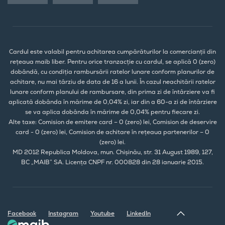
Cardul este valabil pentru achitarea cumpărăturilor la comercianții din
rețeaua maib liber. Pentru orice tranzacție cu cardul, se aplică 0 (zero)
dobândă, cu condiția rambursării ratelor lunare conform planurilor de
achitare, nu mai târziu de data de 16 a lunii. În cazul neachitării ratelor
lunare conform planului de rambursare, din prima zi de întârziere va fi
aplicată dobânda în mărime de 0,04% zi, iar din a 60-a zi de întârziere
se va aplica dobânda în mărime de 0,04% pentru fiecare zi.
Alte taxe: Comision de emitere card – 0 (zero) lei, Comision de deservire
card - 0 (zero) lei, Comision de achitare în rețeaua partenerilor – 0
(zero) lei.
MD 2012 Republica Moldova, mun. Chișinău, str. 31 August 1989, 127,
BC „MAIB” SA. Licența CNPF nr. 000828 din 28 ianuarie 2015.
Facebook
Instagram
Youtube
LinkedIn