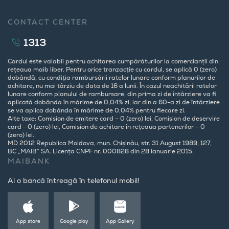
CONTACT CENTER
1313
Cardul este valabil pentru achitarea cumpărăturilor la comercianții din
rețeaua maib liber. Pentru orice tranzacție cu cardul, se aplică 0 (zero)
dobândă, cu condiția rambursării ratelor lunare conform planurilor de
achitare, nu mai târziu de data de 16 a lunii. În cazul neachitării ratelor
lunare conform planului de rambursare, din prima zi de întârziere va fi
aplicată dobânda în mărime de 0,04% zi, iar din a 60-a zi de întârziere
se va aplica dobânda în mărime de 0,04% pentru fiecare zi.
Alte taxe: Comision de emitere card – 0 (zero) lei, Comision de deservire
card - 0 (zero) lei, Comision de achitare în rețeaua partenerilor – 0
(zero) lei.
MD 2012 Republica Moldova, mun. Chișinău, str. 31 August 1989, 127,
BC „MAIB” SA. Licența CNPF nr. 000828 din 28 ianuarie 2015.
MAIBANK
Ai o bancă întreagă în telefonul mobil!
App store
Google play
App Gallery