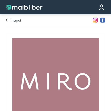
Contact
Devino partener
Înapoi
Comandă cardul
Te sunăm noi