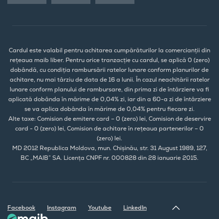
Cardul este valabil pentru achitarea cumpărăturilor la comercianții din
rețeaua maib liber. Pentru orice tranzacție cu cardul, se aplică 0 (zero)
dobândă, cu condiția rambursării ratelor lunare conform planurilor de
achitare, nu mai târziu de data de 16 a lunii. În cazul neachitării ratelor
lunare conform planului de rambursare, din prima zi de întârziere va fi
aplicată dobânda în mărime de 0,04% zi, iar din a 60-a zi de întârziere
se va aplica dobânda în mărime de 0,04% pentru fiecare zi.
Alte taxe: Comision de emitere card – 0 (zero) lei, Comision de deservire
card - 0 (zero) lei, Comision de achitare în rețeaua partenerilor – 0
(zero) lei.
MD 2012 Republica Moldova, mun. Chișinău, str. 31 August 1989, 127,
BC „MAIB” SA. Licența CNPF nr. 000828 din 28 ianuarie 2015.
Facebook
Instagram
Youtube
LinkedIn