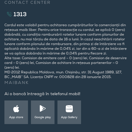
CONTACT CENTER
1313
Cardul este valabil pentru achitarea cumpărăturilor la comercianții din
rețeaua maib liber. Pentru orice tranzacție cu cardul, se aplică 0 (zero)
dobândă, cu condiția rambursării ratelor lunare conform planurilor de
achitare, nu mai târziu de data de 16 a lunii. În cazul neachitării ratelor
lunare conform planului de rambursare, din prima zi de întârziere va fi
aplicată dobânda în mărime de 0,04% zi, iar din a 60-a zi de întârziere
se va aplica dobânda în mărime de 0,04% pentru fiecare zi.
Alte taxe: Comision de emitere card – 0 (zero) lei, Comision de deservire
card - 0 (zero) lei, Comision de achitare în rețeaua partenerilor – 0
(zero) lei.
MD 2012 Republica Moldova, mun. Chișinău, str. 31 August 1989, 127,
BC „MAIB” SA. Licența CNPF nr. 000828 din 28 ianuarie 2015.
MAIBANK
Ai o bancă întreagă în telefonul mobil!
App store
Google play
App Gallery