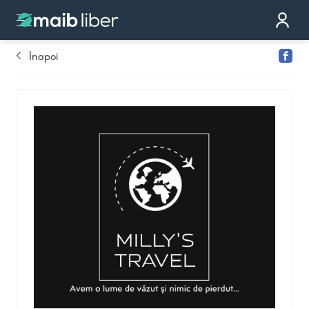
Contact
Devino partener
Înapoi
Comandă cardul
Te sunăm noi