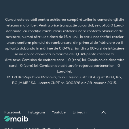
Cardul este valabil pentru achitarea cumpărăturilor la comercianții din
rețeaua maib liber. Pentru orice tranzacție cu cardul, se aplică 0 (zero)
dobândă, cu condiția rambursării ratelor lunare conform planurilor de
achitare, nu mai târziu de data de 16 a lunii. În cazul neachitării ratelor
lunare conform planului de rambursare, din prima zi de întârziere va fi
aplicată dobânda în mărime de 0,04% zi, iar din a 60-a zi de întârziere
se va aplica dobânda în mărime de 0,04% pentru fiecare zi.
Alte taxe: Comision de emitere card – 0 (zero) lei, Comision de deservire
card - 0 (zero) lei, Comision de achitare în rețeaua partenerilor – 0
(zero) lei.
MD 2012 Republica Moldova, mun. Chișinău, str. 31 August 1989, 127,
BC „MAIB” SA. Licența CNPF nr. 000828 din 28 ianuarie 2015.
Facebook
Instagram
Youtube
LinkedIn