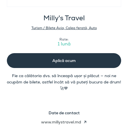
Milly's Travel
Turism / Bilete Avia, Calea ferată, Auto
Rate:
1 lună
Aplică acum
Fie ca călătoria dvs. să înceapă ușor și plăcut — noi ne
ocupăm de bilete, astfel încât să vă puteți bucura de drum!
🚀💙
Date de contact
www.millystravel.md