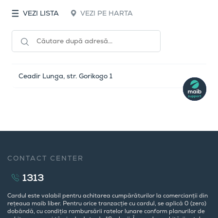
VEZI LISTA
VEZI PE HARTA
Ceadir Lunga, str. Gorikogo 1
CONTACT CENTER
1313
Cardul este valabil pentru achitarea cumpărăturilor la comercianții din
rețeaua maib liber. Pentru orice tranzacție cu cardul, se aplică 0 (zero)
dobândă, cu condiția rambursării ratelor lunare conform planurilor de