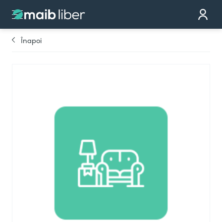
Contact
Devino partener
Înapoi
Comandă cardul
Te sunăm noi