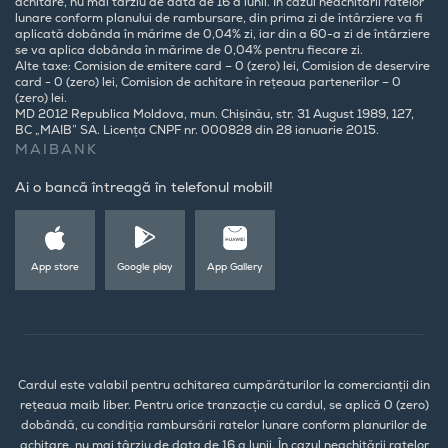
achitare, nu mai târziu de data de 16 a lunii. În cazul neachitării ratelor
lunare conform planului de rambursare, din prima zi de întârziere va fi
aplicată dobânda în mărime de 0,04% zi, iar din a 60-a zi de întârziere
se va aplica dobânda în mărime de 0,04% pentru fiecare zi.
Alte taxe: Comision de emitere card – 0 (zero) lei, Comision de deservire
card - 0 (zero) lei, Comision de achitare în rețeaua partenerilor – 0
(zero) lei.
MD 2012 Republica Moldova, mun. Chișinău, str. 31 August 1989, 127,
BC „MAIB” SA. Licența CNPF nr. 000828 din 28 ianuarie 2015.
MAIBANK
Ai o bancă întreagă în telefonul mobil!
App store
Google play
App Gallery
Cardul este valabil pentru achitarea cumpărăturilor la comercianții din
rețeaua maib liber. Pentru orice tranzacție cu cardul, se aplică 0 (zero)
dobândă, cu condiția rambursării ratelor lunare conform planurilor de
achitare, nu mai târziu de data de 16 a lunii. În cazul neachitării ratelor