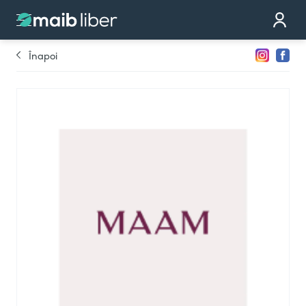
Contact
Devino partener
Înapoi
Comandă cardul
Te sunăm noi