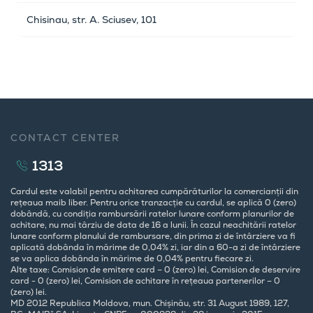
Chisinau, str. A. Sciusev, 101
CONTACT CENTER
1313
Cardul este valabil pentru achitarea cumpărăturilor la comercianții din
rețeaua maib liber. Pentru orice tranzacție cu cardul, se aplică 0 (zero)
dobândă, cu condiția rambursării ratelor lunare conform planurilor de
achitare, nu mai târziu de data de 16 a lunii. În cazul neachitării ratelor
lunare conform planului de rambursare, din prima zi de întârziere va fi
aplicată dobânda în mărime de 0,04% zi, iar din a 60-a zi de întârziere
se va aplica dobânda în mărime de 0,04% pentru fiecare zi.
Alte taxe: Comision de emitere card – 0 (zero) lei, Comision de deservire
card - 0 (zero) lei, Comision de achitare în rețeaua partenerilor – 0
(zero) lei.
MD 2012 Republica Moldova, mun. Chișinău, str. 31 August 1989, 127,