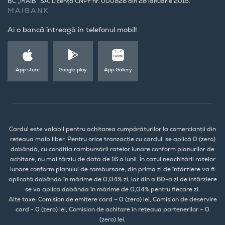
BC „MAIB” SA. Licența CNPF nr. 000828 din 28 ianuarie 2015.
MAIBANK
Ai o bancă întreagă în telefonul mobil!
App store
Google play
App Gallery
Cardul este valabil pentru achitarea cumpărăturilor la comercianții din
rețeaua maib liber. Pentru orice tranzacție cu cardul, se aplică 0 (zero)
dobândă, cu condiția rambursării ratelor lunare conform planurilor de
achitare, nu mai târziu de data de 16 a lunii. În cazul neachitării ratelor
lunare conform planului de rambursare, din prima zi de întârziere va fi
aplicată dobânda în mărime de 0,04% zi, iar din a 60-a zi de întârziere
se va aplica dobânda în mărime de 0,04% pentru fiecare zi.
Alte taxe: Comision de emitere card – 0 (zero) lei, Comision de deservire
card - 0 (zero) lei, Comision de achitare în rețeaua partenerilor – 0
(zero) lei.