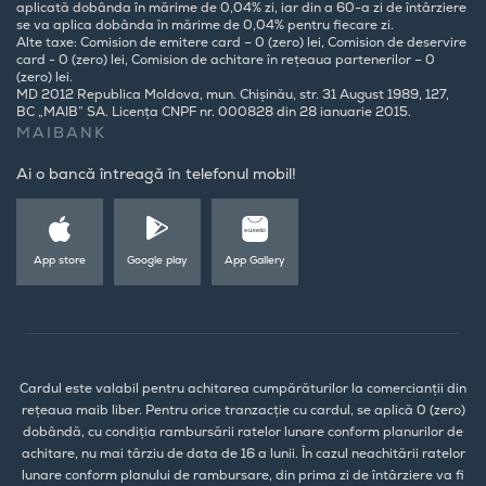
aplicată dobânda în mărime de 0,04% zi, iar din a 60-a zi de întârziere
se va aplica dobânda în mărime de 0,04% pentru fiecare zi.
Alte taxe: Comision de emitere card – 0 (zero) lei, Comision de deservire
card - 0 (zero) lei, Comision de achitare în rețeaua partenerilor – 0
(zero) lei.
MD 2012 Republica Moldova, mun. Chișinău, str. 31 August 1989, 127,
BC „MAIB” SA. Licența CNPF nr. 000828 din 28 ianuarie 2015.
MAIBANK
Ai o bancă întreagă în telefonul mobil!
App store
Google play
App Gallery
Cardul este valabil pentru achitarea cumpărăturilor la comercianții din
rețeaua maib liber. Pentru orice tranzacție cu cardul, se aplică 0 (zero)
dobândă, cu condiția rambursării ratelor lunare conform planurilor de
achitare, nu mai târziu de data de 16 a lunii. În cazul neachitării ratelor
lunare conform planului de rambursare, din prima zi de întârziere va fi