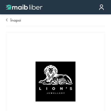
Contact
Devino partener
Înapoi
Comandă cardul
Te sunăm noi