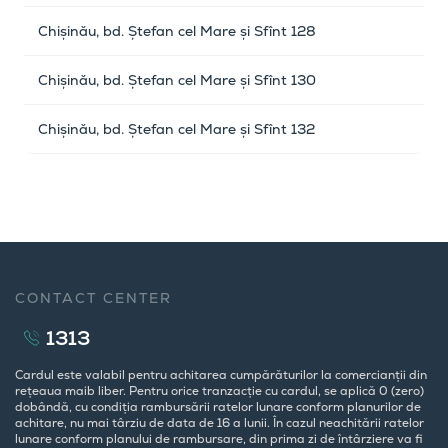
Chișinău, bd. Ștefan cel Mare și Sfînt 128
Chișinău, bd. Ștefan cel Mare și Sfînt 130
Chișinău, bd. Ștefan cel Mare și Sfînt 132
CONTACT CENTER
1313
Cardul este valabil pentru achitarea cumpărăturilor la comercianții din
rețeaua maib liber. Pentru orice tranzacție cu cardul, se aplică 0 (zero)
dobândă, cu condiția rambursării ratelor lunare conform planurilor de
achitare, nu mai târziu de data de 16 a lunii. În cazul neachitării ratelor
lunare conform planului de rambursare, din prima zi de întârziere va fi