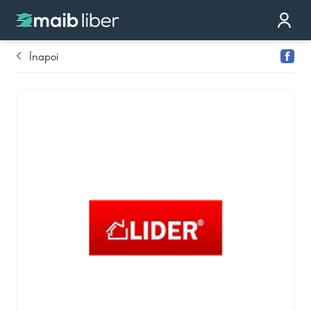
Contact
Devino partener
Înapoi
Comandă cardul
Te sunăm noi