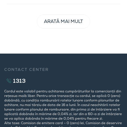
ARATĂ MAI MULT
CONTACT CENTER
1313
Cardul este valabil pentru achitarea cumpărăturilor la comercianții din
rețeaua maib liber. Pentru orice tranzacție cu cardul, se aplică 0 (zero)
dobândă, cu condiția rambursării ratelor lunare conform planurilor de
achitare, nu mai târziu de data de 16 a lunii. În cazul neachitării ratelor
lunare conform planului de rambursare, din prima zi de întârziere va fi
aplicată dobânda în mărime de 0,04% zi, iar din a 60-a zi de întârziere
se va aplica dobânda în mărime de 0,04% pentru fiecare zi.
Alte taxe: Comision de emitere card – 0 (zero) lei, Comision de deservire