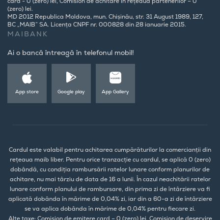
card - 0 (zero) lei, Comision de achitare în rețeaua partenerilor – 0
(zero) lei.
MD 2012 Republica Moldova, mun. Chișinău, str. 31 August 1989, 127,
BC „MAIB” SA. Licența CNPF nr. 000828 din 28 ianuarie 2015.
MAIBANK
Ai o bancă întreagă în telefonul mobil!
App store
Google play
App Gallery
Cardul este valabil pentru achitarea cumpărăturilor la comercianții din
rețeaua maib liber. Pentru orice tranzacție cu cardul, se aplică 0 (zero)
dobândă, cu condiția rambursării ratelor lunare conform planurilor de
achitare, nu mai târziu de data de 16 a lunii. În cazul neachitării ratelor
lunare conform planului de rambursare, din prima zi de întârziere va fi
aplicată dobânda în mărime de 0,04% zi, iar din a 60-a zi de întârziere
se va aplica dobânda în mărime de 0,04% pentru fiecare zi.
Alte taxe: Comision de emitere card – 0 (zero) lei, Comision de deservire