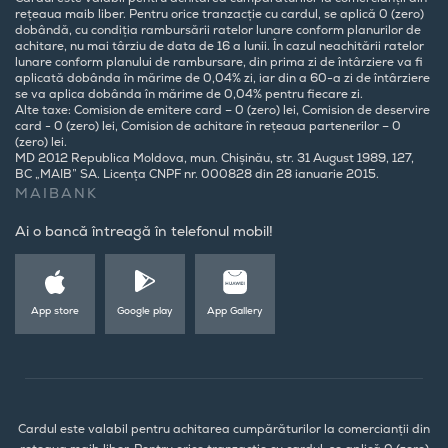
rețeaua maib liber. Pentru orice tranzacție cu cardul, se aplică 0 (zero)
dobândă, cu condiția rambursării ratelor lunare conform planurilor de
achitare, nu mai târziu de data de 16 a lunii. În cazul neachitării ratelor
lunare conform planului de rambursare, din prima zi de întârziere va fi
aplicată dobânda în mărime de 0,04% zi, iar din a 60-a zi de întârziere
se va aplica dobânda în mărime de 0,04% pentru fiecare zi.
Alte taxe: Comision de emitere card – 0 (zero) lei, Comision de deservire
card - 0 (zero) lei, Comision de achitare în rețeaua partenerilor – 0
(zero) lei.
MD 2012 Republica Moldova, mun. Chișinău, str. 31 August 1989, 127,
BC „MAIB” SA. Licența CNPF nr. 000828 din 28 ianuarie 2015.
MAIBANK
Ai o bancă întreagă în telefonul mobil!
App store
Google play
App Gallery
Cardul este valabil pentru achitarea cumpărăturilor la comercianții din