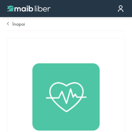
Contact
Devino partener
Înapoi
Comandă cardul
Te sunăm noi