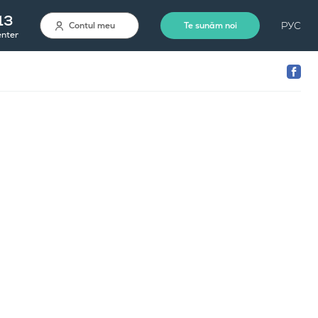
13
РУС
Contul meu
Te sunăm noi
enter