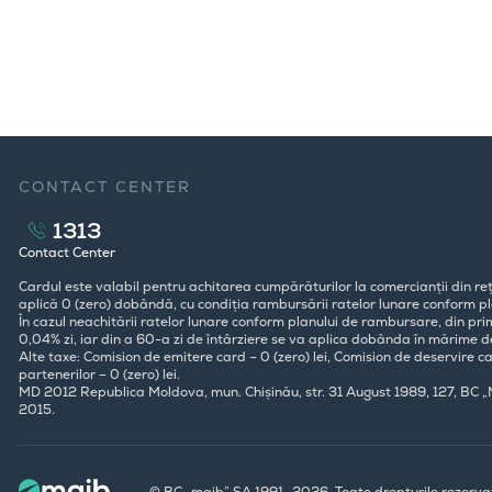
CONTACT CENTER
1313
Contact Center
Cardul este valabil pentru achitarea cumpărăturilor la comercianții din reț
aplică 0 (zero) dobândă, cu condiția rambursării ratelor lunare conform pla
În cazul neachitării ratelor lunare conform planului de rambursare, din pr
0,04% zi, iar din a 60-a zi de întârziere se va aplica dobânda în mărime d
Alte taxe: Comision de emitere card – 0 (zero) lei, Comision de deservire ca
partenerilor – 0 (zero) lei.
MD 2012 Republica Moldova, mun. Chișinău, str. 31 August 1989, 127, BC 
2015.