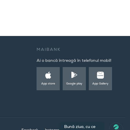
MAIBANK
Ai o bancă întreagă în telefonul mobil!
App store
Google play
App Gallery