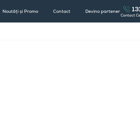
13
Noutăți și Promo
Contact
Devino partener
Contact C