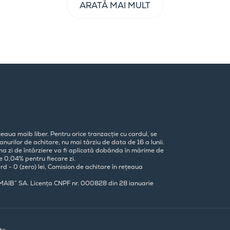
ARATĂ MAI MULT
eaua maib liber. Pentru orice tranzacție cu cardul, se
nurilor de achitare, nu mai târziu de data de 16 a lunii.
ima zi de întârziere va fi aplicată dobânda în mărime de
e 0,04% pentru fiecare zi.
rd - 0 (zero) lei, Comision de achitare în rețeaua
„MAIB” SA. Licența CNPF nr. 000828 din 28 ianuarie