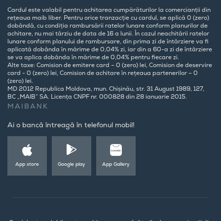
Cardul este valabil pentru achitarea cumpărăturilor la comercianții din
rețeaua maib liber. Pentru orice tranzacție cu cardul, se aplică 0 (zero)
dobândă, cu condiția rambursării ratelor lunare conform planurilor de
achitare, nu mai târziu de data de 16 a lunii. În cazul neachitării ratelor
lunare conform planului de rambursare, din prima zi de întârziere va fi
aplicată dobânda în mărime de 0,04% zi, iar din a 60-a zi de întârziere
se va aplica dobânda în mărime de 0,04% pentru fiecare zi.
Alte taxe: Comision de emitere card – 0 (zero) lei, Comision de deservire
card - 0 (zero) lei, Comision de achitare în rețeaua partenerilor – 0
(zero) lei.
MD 2012 Republica Moldova, mun. Chișinău, str. 31 August 1989, 127,
BC „MAIB” SA. Licența CNPF nr. 000828 din 28 ianuarie 2015.
MAIBANK
Ai o bancă întreagă în telefonul mobil!
App store
Google play
App Gallery