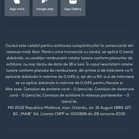
App store
Google play
App Gallery
Cardul este valabil pentru achitarea cumpărăturilor la comercianții din
rețeaua maib liber. Pentru orice tranzacție cu cardul, se aplică 0 (zero)
dobândă, cu condiția rambursării ratelor lunare conform planurilor de
achitare, nu mai târziu de data de 16 a lunii. În cazul neachitării ratelor
lunare conform planului de rambursare, din prima zi de întârziere va fi
aplicată dobânda în mărime de 0,04% zi, iar din a 60-a zi de întârziere
se va aplica dobânda în mărime de 0,04% pentru fiecare zi.
Alte taxe: Comision de emitere card – 0 (zero) lei, Comision de deservire
card - 0 (zero) lei, Comision de achitare în rețeaua partenerilor – 0
(zero) lei.
MD 2012 Republica Moldova, mun. Chișinău, str. 31 August 1989, 127,
BC „MAIB” SA. Licența CNPF nr. 000828 din 28 ianuarie 2015.