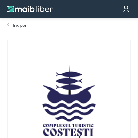
Contact
Devino partener
Înapoi
Comandă cardul
Te sunăm noi