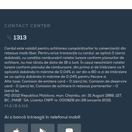
CONTACT CENTER
1313
Cardul este valabil pentru achitarea cumpărăturilor la comercianții din
rețeaua maib liber. Pentru orice tranzacție cu cardul, se aplică 0 (zero)
dobândă, cu condiția rambursării ratelor lunare conform planurilor de
achitare, nu mai târziu de data de 16 a lunii. În cazul neachitării ratelor
lunare conform planului de rambursare, din prima zi de întârziere va fi
aplicată dobânda în mărime de 0,04% zi, iar din a 60-a zi de întârziere
se va aplica dobânda în mărime de 0,04% pentru fiecare zi.
Alte taxe: Comision de emitere card – 0 (zero) lei, Comision de deservire
card - 0 (zero) lei, Comision de achitare în rețeaua partenerilor – 0
(zero) lei.
MD 2012 Republica Moldova, mun. Chișinău, str. 31 August 1989, 127,
BC „MAIB” SA. Licența CNPF nr. 000828 din 28 ianuarie 2015.
MAIBANK
Ai o bancă întreagă în telefonul mobil!