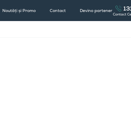
13
Noutăți și Promo
Contact
Devino partener
Contact C