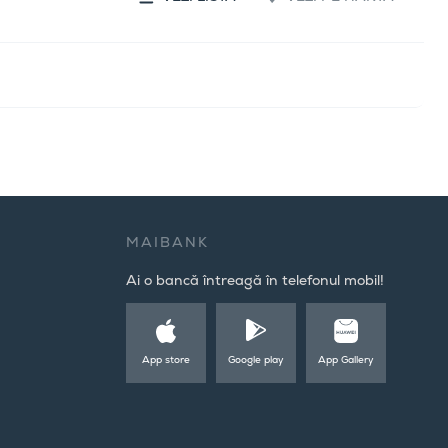
MAIBANK
Ai o bancă întreagă în telefonul mobil!
App store
Google play
App Gallery