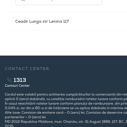
Ceadir Lunga str Lenina 117
CONTACT CENTER
1313
Contact Center
Cardul este valabil pentru achitarea cumpărăturilor la comercianții din reț
aplică 0 (zero) dobândă, cu condiția rambursării ratelor lunare conform pla
În cazul neachitării ratelor lunare conform planului de rambursare, din pr
0,04% zi, iar din a 60-a zi de întârziere se va aplica dobânda în mărime d
Alte taxe: Comision de emitere card – 0 (zero) lei, Comision de deservire ca
partenerilor – 0 (zero) lei.
MD 2012 Republica Moldova, mun. Chișinău, str. 31 August 1989, 127, BC 
2015.