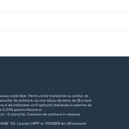
eaua maib liber. Pentru orice tranzacție cu cardul, se
nurilor de achitare, nu mai târziu de data de 16 a lunii.
ima zi de întârziere va fi aplicată dobânda în mărime de
e 0,04% pentru fiecare zi.
rd - 0 (zero) lei, Comision de achitare în rețeaua
„MAIB” SA. Licența CNPF nr. 000828 din 28 ianuarie