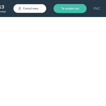
13
РУС
Contul meu
Te sunăm noi
enter