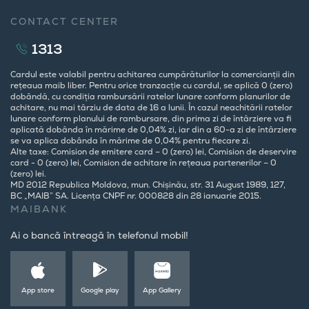
CONTACT CENTER
1313
Cardul este valabil pentru achitarea cumpărăturilor la comercianții din
rețeaua maib liber. Pentru orice tranzacție cu cardul, se aplică 0 (zero)
dobândă, cu condiția rambursării ratelor lunare conform planurilor de
achitare, nu mai târziu de data de 16 a lunii. În cazul neachitării ratelor
lunare conform planului de rambursare, din prima zi de întârziere va fi
aplicată dobânda în mărime de 0,04% zi, iar din a 60-a zi de întârziere
se va aplica dobânda în mărime de 0,04% pentru fiecare zi.
Alte taxe: Comision de emitere card – 0 (zero) lei, Comision de deservire
card - 0 (zero) lei, Comision de achitare în rețeaua partenerilor – 0
(zero) lei.
MD 2012 Republica Moldova, mun. Chișinău, str. 31 August 1989, 127,
BC „MAIB” SA. Licența CNPF nr. 000828 din 28 ianuarie 2015.
MAIBANK
Ai o bancă întreagă în telefonul mobil!
App store
Google play
App Gallery