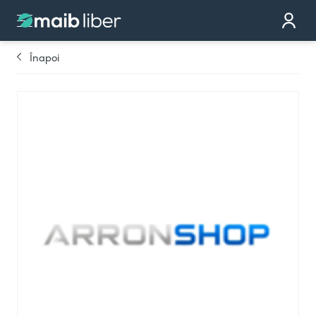
Contact
Devino partener
Înapoi
Comandă cardul
Te sunăm noi