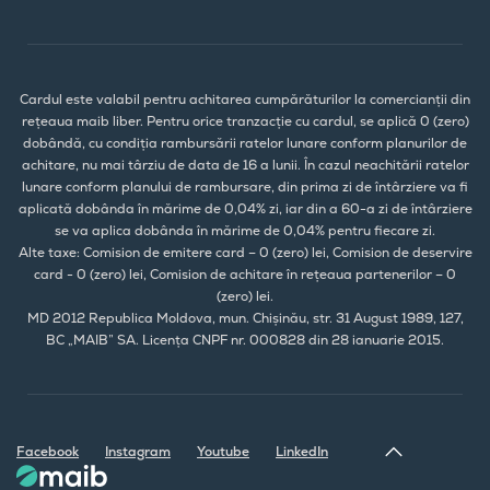
Cardul este valabil pentru achitarea cumpărăturilor la comercianții din
rețeaua maib liber. Pentru orice tranzacție cu cardul, se aplică 0 (zero)
dobândă, cu condiția rambursării ratelor lunare conform planurilor de
achitare, nu mai târziu de data de 16 a lunii. În cazul neachitării ratelor
lunare conform planului de rambursare, din prima zi de întârziere va fi
aplicată dobânda în mărime de 0,04% zi, iar din a 60-a zi de întârziere
se va aplica dobânda în mărime de 0,04% pentru fiecare zi.
Alte taxe: Comision de emitere card – 0 (zero) lei, Comision de deservire
card - 0 (zero) lei, Comision de achitare în rețeaua partenerilor – 0
(zero) lei.
MD 2012 Republica Moldova, mun. Chișinău, str. 31 August 1989, 127,
BC „MAIB” SA. Licența CNPF nr. 000828 din 28 ianuarie 2015.
Facebook
Instagram
Youtube
LinkedIn