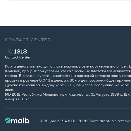
CONTACT CENTER
1313
Contact Center
Карта действительна для оплаты покупок в сети партнеров maib liber.
(нулевой) процент при условии, что ежемесячные платежи возмещаются в
месяца. В случае неуплаты ежемесячных платежей согласно плану погаш
процент в размере 0,04% в день, а с 60-го дня просрочки будет примен
Другие комиссии за:
выдачу карты - 0 (ноль) леев, обслуживание карты -
леев.
MD 2012 Республика Молдова, мун. Кишинэу, ул. 31 Августа 1989 г., 12
января 2015 г.
© BC „maib” SA 1991—2026. Toate drepturile rezerva