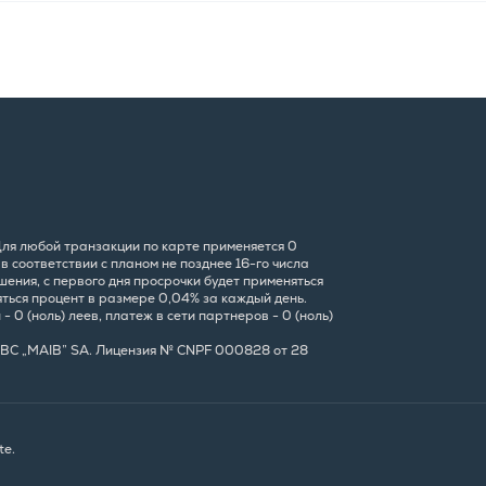
 Для любой транзакции по карте применяется 0
 соответствии с планом не позднее 16-го числа
ения, с первого дня просрочки будет применяться
яться процент в размере 0,04% за каждый день.
 0 (ноль) леев, платеж в сети партнеров - 0 (ноль)
7, BC „MAIB” SA. Лицензия № CNPF 000828 от 28
te.