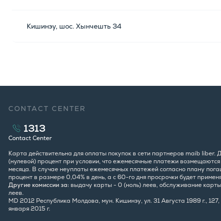
Кишинэу, шос. Хынчешть 34
CONTACT CENTER
1313
Contact Center
Карта действительна для оплаты покупок в сети партнеров maib liber.
(нулевой) процент при условии, что ежемесячные платежи возмещаются в
месяца. В случае неуплаты ежемесячных платежей согласно плану погаш
процент в размере 0,04% в день, а с 60-го дня просрочки будет примен
Другие комиссии за:
выдачу карты - 0 (ноль) леев, обслуживание карты -
леев.
MD 2012 Республика Молдова, мун. Кишинэу, ул. 31 Августа 1989 г., 12
января 2015 г.