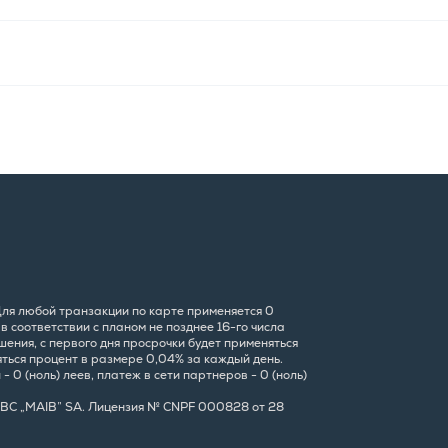
 Для любой транзакции по карте применяется 0
 соответствии с планом не позднее 16-го числа
ения, с первого дня просрочки будет применяться
яться процент в размере 0,04% за каждый день.
 0 (ноль) леев, платеж в сети партнеров - 0 (ноль)
7, BC „MAIB” SA. Лицензия № CNPF 000828 от 28