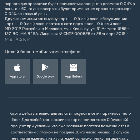
первого дня просрочки будет применяться процент в размере 0,04% в
день, а с 60-го дня просрочки будет применяться процент в размере
0,04% за каждый день.
Другие комиссии за:
выдачу карты - 0 (ноль) леев, обслуживание
карты - 0 (ноль) леев, платеж в сети партнеров - 0 (ноль) леев.
MD 2012 Республика Молдова, мун. Кишинэу, ул. 31 Августа 1989 г.,
127, BC „MAIB” SA. Лицензия № CNPF 000828 от 28 января 2015 г.
MAIBANK
Целый банк в мобильном телефоне!
App store
Google play
App Gallery
Карта действительна для оплаты покупок в сети партнеров maib
liber. Для любой транзакции по карте применяется 0 (нулевой)
процент при условии, что ежемесячные платежи возмещаются в
соответствии с планом не позднее 16-го числа месяца. В случае
неуплаты ежемесячных платежей согласно плану погашения, с