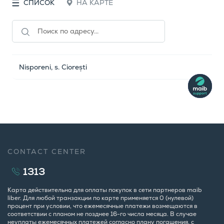
СПИСОК
НА КАРТЕ
Nisporeni, s. Ciorești
CONTACT CENTER
1313
Карта действительна для оплаты покупок в сети партнеров maib
liber. Для любой транзакции по карте применяется 0 (нулевой)
процент при условии, что ежемесячные платежи возмещаются в
соответствии с планом не позднее 16-го числа месяца. В случае
неуплаты ежемесячных платежей согласно плану погашения, с