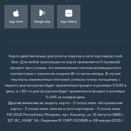
App store
Google play
App Gallery
Карта действительна для оплаты покупок в сети партнеров maib
liber. Для любой транзакции по карте применяется 0 (нулевой)
процент при условии, что ежемесячные платежи возмещаются в
соответствии с планом не позднее 16-го числа месяца. В случае
неуплаты ежемесячных платежей согласно плану погашения, с
первого дня просрочки будет применяться процент в размере 0,04% в
день, а с 60-го дня просрочки будет применяться процент в размере
0,04% за каждый день.
Другие комиссии за:
выдачу карты - 0 (ноль) леев, обслуживание
карты - 0 (ноль) леев, платеж в сети партнеров - 0 (ноль) леев.
MD 2012 Республика Молдова, мун. Кишинэу, ул. 31 Августа 1989 г.,
127, BC „MAIB” SA. Лицензия № CNPF 000828 от 28 января 2015 г.