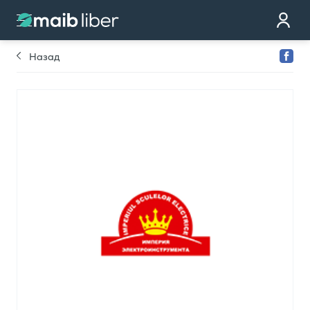
Контакт
стать клиентом
Назад
Закажи карту
Мы тебе перезвоним