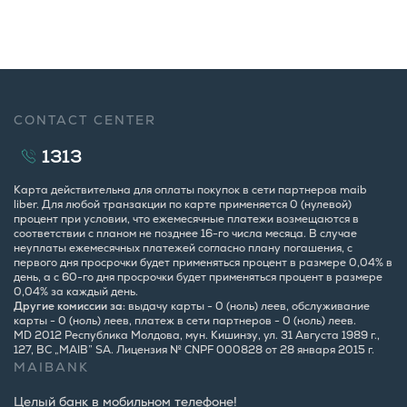
CONTACT CENTER
1313
Карта действительна для оплаты покупок в сети партнеров maib
liber. Для любой транзакции по карте применяется 0 (нулевой)
процент при условии, что ежемесячные платежи возмещаются в
соответствии с планом не позднее 16-го числа месяца. В случае
неуплаты ежемесячных платежей согласно плану погашения, с
первого дня просрочки будет применяться процент в размере 0,04% в
день, а с 60-го дня просрочки будет применяться процент в размере
0,04% за каждый день.
Другие комиссии за:
выдачу карты - 0 (ноль) леев, обслуживание
карты - 0 (ноль) леев, платеж в сети партнеров - 0 (ноль) леев.
MD 2012 Республика Молдова, мун. Кишинэу, ул. 31 Августа 1989 г.,
127, BC „MAIB” SA. Лицензия № CNPF 000828 от 28 января 2015 г.
MAIBANK
Целый банк в мобильном телефоне!