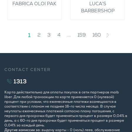
FABRICA OLOI PAK
LUCA'S
BARBERSHOP
1
2
3
4
...
159
160
CONTACT CENTER
1313
Карта действительна для оплаты покупок в сети партнеров maib
liber. Для любой транзакции по карте применяется 0 (нулевой)
процент при условии, что ежемесячные платежи возмещаются в
соответствии с планом не позднее 16-го числа месяца. В случае
неуплаты ежемесячных платежей согласно плану погашения, с
первого дня просрочки будет применяться процент в размере 0,04% в
день, а с 60-го дня просрочки будет применяться процент в размере
0,04% за каждый день.
Другие комиссии за:
выдачу карты - 0 (ноль) леев, обслуживание