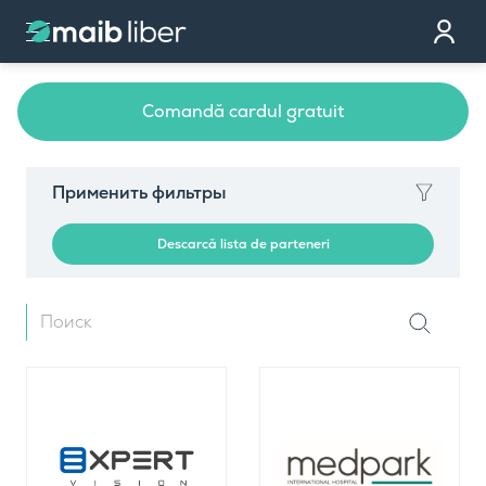
Контакт
стать клиентом
Comandă cardul gratuit
Закажи карту
Мы тебе перезвоним
Применить фильтры
Descarcă lista de parteneri