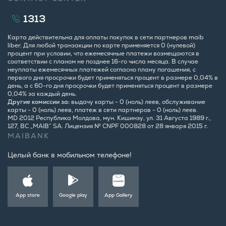
1313
Карта действительна для оплаты покупок в сети партнеров maib
liber. Для любой транзакции по карте применяется 0 (нулевой)
процент при условии, что ежемесячные платежи возмещаются в
соответствии с планом не позднее 16-го числа месяца. В случае
неуплаты ежемесячных платежей согласно плану погашения, с
первого дня просрочки будет применяться процент в размере 0,04% в
день, а с 60-го дня просрочки будет применяться процент в размере
0,04% за каждый день.
Другие комиссии за:
выдачу карты - 0 (ноль) леев, обслуживание
карты - 0 (ноль) леев, платеж в сети партнеров - 0 (ноль) леев.
MD 2012 Республика Молдова, мун. Кишинэу, ул. 31 Августа 1989 г.,
127, BC „MAIB” SA. Лицензия № CNPF 000828 от 28 января 2015 г.
MAIBANK
Целый банк в мобильном телефоне!
App store
Google play
App Gallery