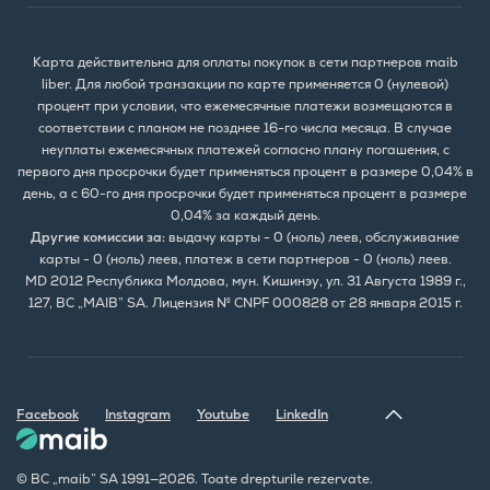
Карта действительна для оплаты покупок в сети партнеров maib
liber. Для любой транзакции по карте применяется 0 (нулевой)
процент при условии, что ежемесячные платежи возмещаются в
соответствии с планом не позднее 16-го числа месяца. В случае
неуплаты ежемесячных платежей согласно плану погашения, с
первого дня просрочки будет применяться процент в размере 0,04% в
день, а с 60-го дня просрочки будет применяться процент в размере
0,04% за каждый день.
Другие комиссии за:
выдачу карты - 0 (ноль) леев, обслуживание
карты - 0 (ноль) леев, платеж в сети партнеров - 0 (ноль) леев.
MD 2012 Республика Молдова, мун. Кишинэу, ул. 31 Августа 1989 г.,
127, BC „MAIB” SA. Лицензия № CNPF 000828 от 28 января 2015 г.
Facebook
Instagram
Youtube
LinkedIn
© BC „maib” SA 1991—2026. Toate drepturile rezervate.