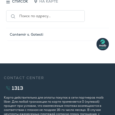
СПИСОК
НА КАРТЕ
Cantemir s. Gotesti
CONTACT CENTER
1313
Карта действительна для оплаты покупок в сети партнеров maib
liber. Для любой транзакции по карте применяется 0 (нулевой)
процент при условии, что ежемесячные платежи возмещаются в
соответствии с планом не позднее 16-го числа месяца. В случае
неуплаты ежемесячных платежей согласно плану погашения, с