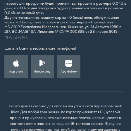
первого дня просрочки будет применяться процент в размере 0,04% в
день, а с 60-го дня просрочки будет применяться процент в размере
0,04% за каждый день.
Другие комиссии за:
выдачу карты - 0 (ноль) леев, обслуживание
карты - 0 (ноль) леев, платеж в сети партнеров - 0 (ноль) леев.
MD 2012 Республика Молдова, мун. Кишинэу, ул. 31 Августа 1989 г.,
127, BC „MAIB” SA. Лицензия № CNPF 000828 от 28 января 2015 г.
MAIBANK
Целый банк в мобильном телефоне!
App store
Google play
App Gallery
Карта действительна для оплаты покупок в сети партнеров maib
liber. Для любой транзакции по карте применяется 0 (нулевой)
процент при условии, что ежемесячные платежи возмещаются в
соответствии с планом не позднее 16-го числа месяца. В случае
неуплаты ежемесячных платежей согласно плану погашения, с