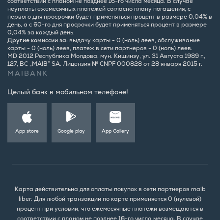
соответствии с планом не позднее 16-го числа месяца. В случае
неуплаты ежемесячных платежей согласно плану погашения, с
первого дня просрочки будет применяться процент в размере 0,04% в
день, а с 60-го дня просрочки будет применяться процент в размере
0,04% за каждый день.
Другие комиссии за:
выдачу карты - 0 (ноль) леев, обслуживание
карты - 0 (ноль) леев, платеж в сети партнеров - 0 (ноль) леев.
MD 2012 Республика Молдова, мун. Кишинэу, ул. 31 Августа 1989 г.,
127, BC „MAIB” SA. Лицензия № CNPF 000828 от 28 января 2015 г.
MAIBANK
Целый банк в мобильном телефоне!
App store
Google play
App Gallery
Карта действительна для оплаты покупок в сети партнеров maib
liber. Для любой транзакции по карте применяется 0 (нулевой)
процент при условии, что ежемесячные платежи возмещаются в
соответствии с планом не позднее 16-го числа месяца. В случае