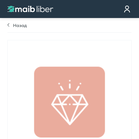
Контакт
стать клиентом
Назад
Закажи карту
Мы тебе перезвоним