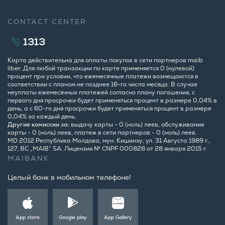
CONTACT CENTER
1313
Карта действительна для оплаты покупок в сети партнеров maib
liber. Для любой транзакции по карте применяется 0 (нулевой)
процент при условии, что ежемесячные платежи возмещаются в
соответствии с планом не позднее 16-го числа месяца. В случае
неуплаты ежемесячных платежей согласно плану погашения, с
первого дня просрочки будет применяться процент в размере 0,04% в
день, а с 60-го дня просрочки будет применяться процент в размере
0,04% за каждый день.
Другие комиссии за:
выдачу карты - 0 (ноль) леев, обслуживание
карты - 0 (ноль) леев, платеж в сети партнеров - 0 (ноль) леев.
MD 2012 Республика Молдова, мун. Кишинэу, ул. 31 Августа 1989 г.,
127, BC „MAIB” SA. Лицензия № CNPF 000828 от 28 января 2015 г.
MAIBANK
Целый банк в мобильном телефоне!
App store
Google play
App Gallery