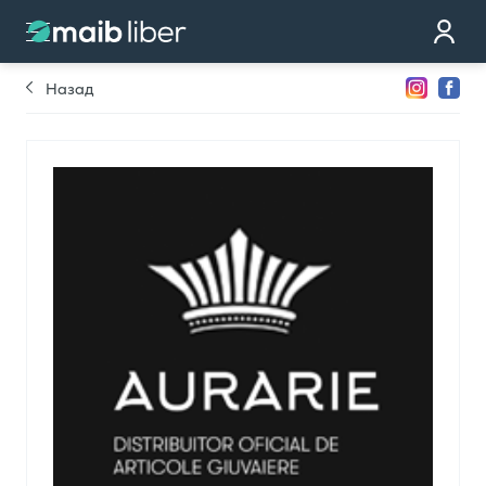
Контакт
стать клиентом
Назад
Закажи карту
Мы тебе перезвоним