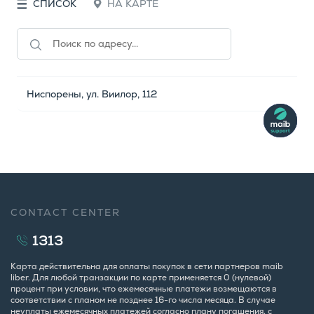
СПИСОК
НА КАРТЕ
Ниспорены, ул. Виилор, 112
CONTACT CENTER
1313
Карта действительна для оплаты покупок в сети партнеров maib
liber. Для любой транзакции по карте применяется 0 (нулевой)
процент при условии, что ежемесячные платежи возмещаются в
соответствии с планом не позднее 16-го числа месяца. В случае
неуплаты ежемесячных платежей согласно плану погашения, с