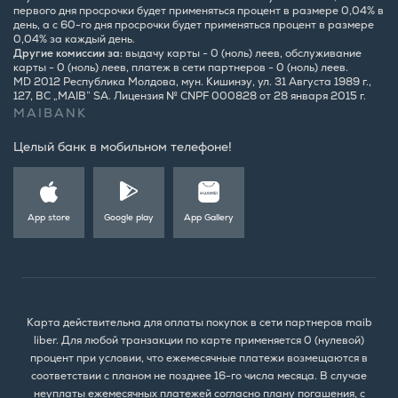
первого дня просрочки будет применяться процент в размере 0,04% в
день, а с 60-го дня просрочки будет применяться процент в размере
0,04% за каждый день.
Другие комиссии за:
выдачу карты - 0 (ноль) леев, обслуживание
карты - 0 (ноль) леев, платеж в сети партнеров - 0 (ноль) леев.
MD 2012 Республика Молдова, мун. Кишинэу, ул. 31 Августа 1989 г.,
127, BC „MAIB” SA. Лицензия № CNPF 000828 от 28 января 2015 г.
MAIBANK
Целый банк в мобильном телефоне!
App store
Google play
App Gallery
Карта действительна для оплаты покупок в сети партнеров maib
liber. Для любой транзакции по карте применяется 0 (нулевой)
процент при условии, что ежемесячные платежи возмещаются в
соответствии с планом не позднее 16-го числа месяца. В случае
неуплаты ежемесячных платежей согласно плану погашения, с