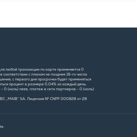
 Для любой транзакции по карте применяется 0
 соответствии с планом не позднее 16-го числа
ения, с первого дня просрочки будет применяться
яться процент в размере 0,04% за каждый день.
 0 (ноль) леев, платеж в сети партнеров - 0 (ноль)
7, BC „MAIB” SA. Лицензия № CNPF 000828 от 28
te.