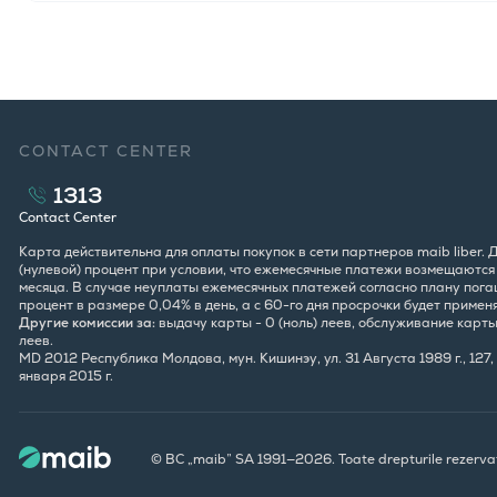
CONTACT CENTER
1313
Contact Center
Карта действительна для оплаты покупок в сети партнеров maib liber.
(нулевой) процент при условии, что ежемесячные платежи возмещаются в
месяца. В случае неуплаты ежемесячных платежей согласно плану погаш
процент в размере 0,04% в день, а с 60-го дня просрочки будет примен
Другие комиссии за:
выдачу карты - 0 (ноль) леев, обслуживание карты -
леев.
MD 2012 Республика Молдова, мун. Кишинэу, ул. 31 Августа 1989 г., 12
января 2015 г.
© BC „maib” SA 1991—2026. Toate drepturile rezerva