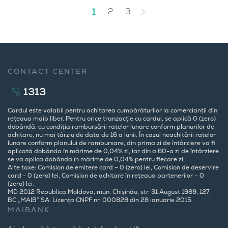
1
2
3
CONTACT CENTER
1313
Cardul este valabil pentru achitarea cumpărăturilor la comercianții din
rețeaua maib liber. Pentru orice tranzacție cu cardul, se aplică 0 (zero)
dobândă, cu condiția rambursării ratelor lunare conform planurilor de
achitare, nu mai târziu de data de 16 a lunii. În cazul neachitării ratelor
lunare conform planului de rambursare, din prima zi de întârziere va fi
aplicată dobânda în mărime de 0,04% zi, iar din a 60-a zi de întârziere
se va aplica dobânda în mărime de 0,04% pentru fiecare zi.
Alte taxe: Comision de emitere card – 0 (zero) lei, Comision de deservire
card - 0 (zero) lei, Comision de achitare în rețeaua partenerilor – 0
(zero) lei.
MD 2012 Republica Moldova, mun. Chișinău, str. 31 August 1989, 127,
BC „MAIB” SA. Licența CNPF nr. 000828 din 28 ianuarie 2015.
MAIBANK