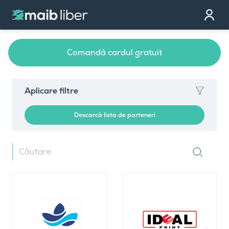
Contact
Devino partener
Comandă cardul gratuit
Comandă cardul
Te sunăm noi
Aplicare filtre
Descarcă lista de parteneri