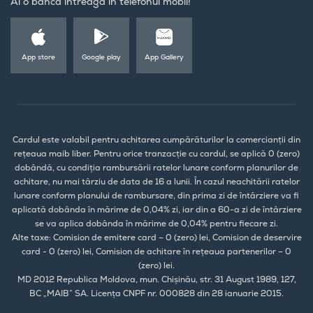
Ai o bancă întreagă în telefonul mobil!
App store
Google play
App Gallery
Cardul este valabil pentru achitarea cumpărăturilor la comercianții din
rețeaua maib liber. Pentru orice tranzacție cu cardul, se aplică 0 (zero)
dobândă, cu condiția rambursării ratelor lunare conform planurilor de
achitare, nu mai târziu de data de 16 a lunii. În cazul neachitării ratelor
lunare conform planului de rambursare, din prima zi de întârziere va fi
aplicată dobânda în mărime de 0,04% zi, iar din a 60-a zi de întârziere
se va aplica dobânda în mărime de 0,04% pentru fiecare zi.
Alte taxe: Comision de emitere card – 0 (zero) lei, Comision de deservire
card - 0 (zero) lei, Comision de achitare în rețeaua partenerilor – 0
(zero) lei.
MD 2012 Republica Moldova, mun. Chișinău, str. 31 August 1989, 127,
BC „MAIB” SA. Licența CNPF nr. 000828 din 28 ianuarie 2015.